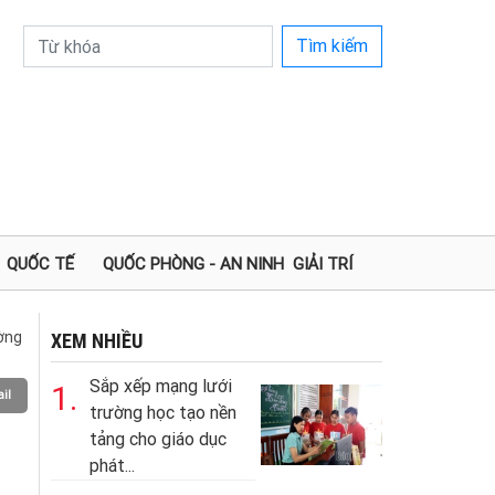
Tìm kiếm
QUỐC TẾ
QUỐC PHÒNG - AN NINH
GIẢI TRÍ
ường
XEM NHIỀU
Sắp xếp mạng lưới
1.
il
trường học tạo nền
tảng cho giáo dục
phát...