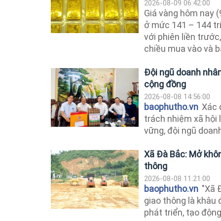
2026-08-09 06:42:00
Giá vàng hôm nay (9
ở mức 141 – 144 tr
với phiên liền trước
chiều mua vào và b
Đội ngũ doanh nhân
cộng đồng
2026-08-08 14:56:00
baophutho.vn
Xác đ
trách nhiệm xã hội l
vững, đội ngũ doanh
Xã Đà Bắc: Mở không
thông
2026-08-08 11:21:00
baophutho.vn
"Xã Đ
giao thông là khâu
phát triển, tạo động