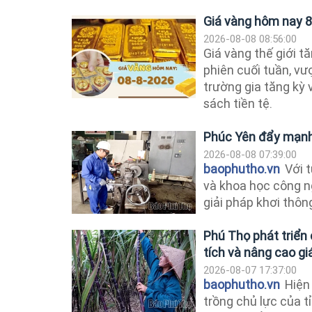
Giá vàng hôm nay 8
2026-08-08 08:56:00
Giá vàng thế giới 
phiên cuối tuần, vư
trường gia tăng kỳ 
sách tiền tệ.
Phúc Yên đẩy mạnh 
2026-08-08 07:39:00
baophutho.vn
Với t
và khoa học công n
giải pháp khơi thông
Phú Thọ phát triển
tích và nâng cao giá
2026-08-07 17:37:00
baophutho.vn
Hiện 
trồng chủ lực của tỉ