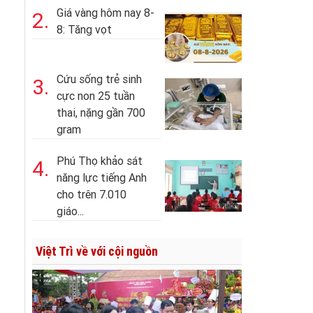
Giá vàng hôm nay 8-
2.
8: Tăng vọt
Cứu sống trẻ sinh
3.
cực non 25 tuần
thai, nặng gần 700
gram
Phú Thọ khảo sát
4.
năng lực tiếng Anh
cho trên 7.010
giáo...
Việt Trì về với cội nguồn