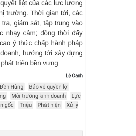
quyết liệt của các lực lượng
ị trường. Thời gian tới, các
tra, giám sát, tập trung vào
ực nhạy cảm; đồng thời đẩy
 cao ý thức chấp hành pháp
h doanh, hướng tới xây dựng
phát triển bền vững.
Lệ Oanh
Đền Hùng
Bảo vệ quyền lợi
ờng
Môi trường kinh doanh
Lực
ồn gốc
Triệu
Phát hiện
Xử lý