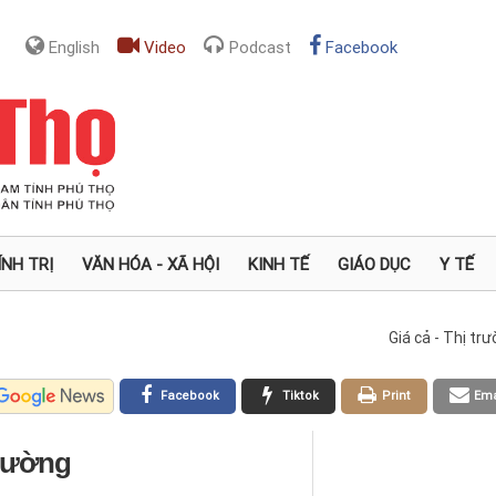
English
Video
Podcast
Facebook
ÍNH TRỊ
VĂN HÓA - XÃ HỘI
KINH TẾ
GIÁO DỤC
Y TẾ
Giá cả - Thị tr
Facebook
Tiktok
Print
Ema
trường