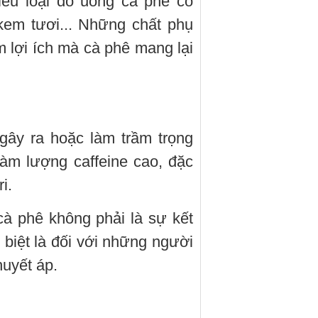
iều loại đồ uống cà phê có
kem tươi... Những chất phụ
m lợi ích mà cà phê mang lại
gây ra hoặc làm trầm trọng
hàm lượng caffeine cao, đặc
i.
cà phê không phải là sự kết
 biệt là đối với những người
uyết áp.