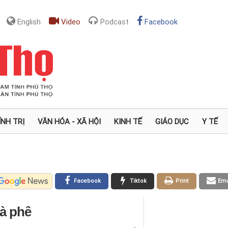
English
Video
Podcast
Facebook
ÍNH TRỊ
VĂN HÓA - XÃ HỘI
KINH TẾ
GIÁO DỤC
Y TẾ
Facebook
Tiktok
Print
Ema
cà phê