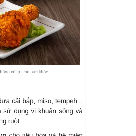
hông có lợi cho sức khỏe.
ưa cải bắp, miso, tempeh...
n sử dụng vi khuẩn sống và
g ruột.
ợi cho tiêu hóa và hệ miễn