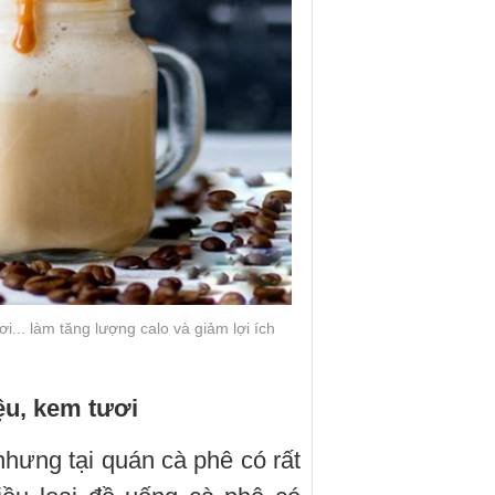
... làm tăng lượng calo và giảm lợi ích
ệu, kem tươi
nhưng tại quán cà phê có rất