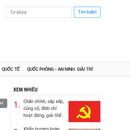
Tìm kiếm
QUỐC TẾ
QUỐC PHÒNG - AN NINH
GIẢI TRÍ
XEM NHIỀU
Chấn chỉnh, sắp xếp,
1.
il
củng cố, đình chỉ
hoạt động, giải thể...
Khẩn trương hoàn