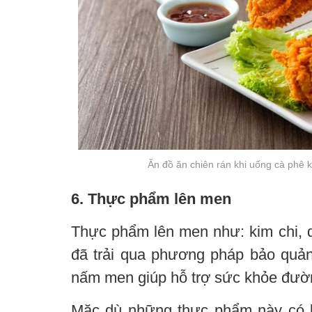
Ăn đồ ăn chiên rán khi uống cà phê k
6. Thực phẩm lên men
Thực phẩm lên men như: kim chi, d
đã trải qua phương pháp bảo quả
nấm men giúp hỗ trợ sức khỏe đườn
Mặc dù những thực phẩm này có l