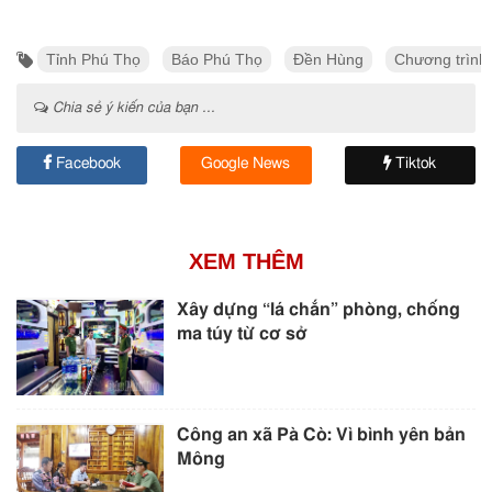
Tỉnh Phú Thọ
Báo Phú Thọ
Đền Hùng
Chương trình
Chia sẻ ý kiến của bạn ...
Facebook
Google News
Tiktok
XEM THÊM
Xây dựng “lá chắn” phòng, chống
ma túy từ cơ sở
Công an xã Pà Cò: Vì bình yên bản
Mông