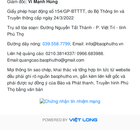
Giám đốc:
Vi Mạnh Hùng
Giấy phép hoạt động số 154/GP-BTTTT, do Bộ Thông tin và
Truyền thông cấp ngày 24/3/2022
Trụ sở tòa soạn: Đường Nguyễn Tất Thành - P. Việt Trì - tỉnh
Phú Thọ
Đường dây nóng:
039.558.7799
; Email: info@baophutho.vn
Liên hệ quảng cáo: 0210.3814337/ 0966.683988.
Email:quangcao.baophutho@gmail.com
Mọi thông tin sao chép, khai thác và tổng hợp tin tức từ website
đều phải ghi rõ nguồn baophutho.vn, gắn kèm liên kết gốc và
phải được sự đồng ý của Báo và Phát thanh, Truyền hình Phú
Thọ bằng văn bản
POWERED BY