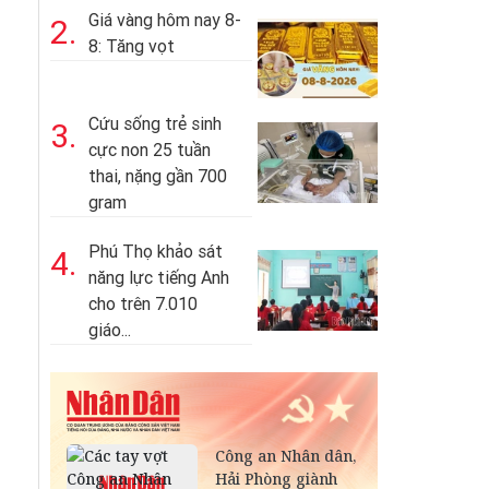
Giá vàng hôm nay 8-
2.
8: Tăng vọt
Cứu sống trẻ sinh
3.
cực non 25 tuần
thai, nặng gần 700
gram
Phú Thọ khảo sát
4.
năng lực tiếng Anh
cho trên 7.010
giáo...