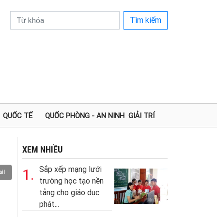
Tìm kiếm
QUỐC TẾ
QUỐC PHÒNG - AN NINH
GIẢI TRÍ
XEM NHIỀU
Sắp xếp mạng lưới
1.
il
trường học tạo nền
tảng cho giáo dục
phát...