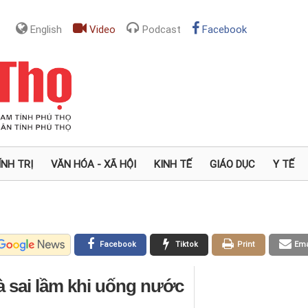
English
Video
Podcast
Facebook
ÍNH TRỊ
VĂN HÓA - XÃ HỘI
KINH TẾ
GIÁO DỤC
Y TẾ
Facebook
Tiktok
Print
Ema
à sai lầm khi uống nước