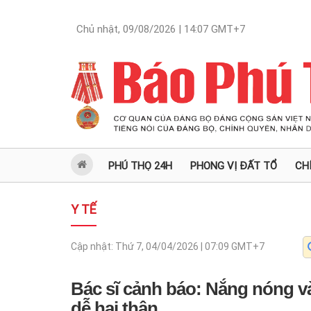
Chủ nhật, 09/08/2026 | 14:07
GMT+7
PHÚ THỌ 24H
PHONG VỊ ĐẤT TỔ
CH
Y TẾ
Cập nhật:
Thứ 7, 04/04/2026 | 07:09
GMT+7
Bác sĩ cảnh báo: Nắng nóng v
dễ hại thận