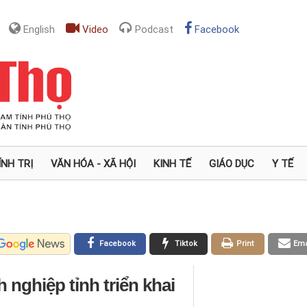
English
Video
Podcast
Facebook
ÍNH TRỊ
VĂN HÓA - XÃ HỘI
KINH TẾ
GIÁO DỤC
Y TẾ
Facebook
Tiktok
Print
Ema
nghiệp tỉnh triển khai