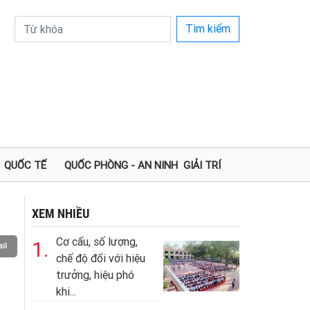
Tìm kiếm
QUỐC TẾ
QUỐC PHÒNG - AN NINH
GIẢI TRÍ
XEM NHIỀU
Cơ cấu, số lượng,
1.
il
chế độ đối với hiệu
trưởng, hiệu phó
khi...