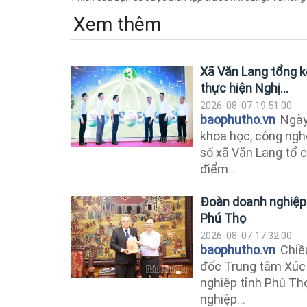
Xem thêm
Xã Văn Lang tổng k
thực hiện Nghị...
2026-08-07 19:51:00
baophutho.vn
Ngày 
khoa học, công ngh
số xã Văn Lang tổ c
điểm...
Đoàn doanh nghiệp B
Phú Thọ
2026-08-07 17:32:00
baophutho.vn
Chiều
đốc Trung tâm Xúc 
nghiệp tỉnh Phú Thọ
nghiệp...