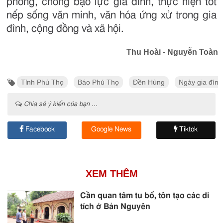
phòng, chống bạo lực gia đình, thực hiện tốt
nếp sống văn minh, văn hóa ứng xử trong gia
đình, cộng đồng và xã hội.
Thu Hoài - Nguyễn Toàn
Tỉnh Phú Thọ
Báo Phú Thọ
Đền Hùng
Ngày gia đình
Chia sẻ ý kiến của bạn ...
Facebook
Google News
Tiktok
XEM THÊM
Cần quan tâm tu bổ, tôn tạo các di
tích ở Bản Nguyên