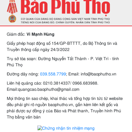
Giám đốc:
Vi Mạnh Hùng
Giấy phép hoạt động số 154/GP-BTTTT, do Bộ Thông tin và
Truyền thông cấp ngày 24/3/2022
Trụ sở tòa soạn: Đường Nguyễn Tất Thành - P. Việt Trì - tỉnh
Phú Thọ
Đường dây nóng:
039.558.7799
; Email: info@baophutho.vn
Liên hệ quảng cáo: 0210.3814337/ 0966.683988.
Email:quangcao.baophutho@gmail.com
Mọi thông tin sao chép, khai thác và tổng hợp tin tức từ website
đều phải ghi rõ nguồn baophutho.vn, gắn kèm liên kết gốc và
phải được sự đồng ý của Báo và Phát thanh, Truyền hình Phú
Thọ bằng văn bản