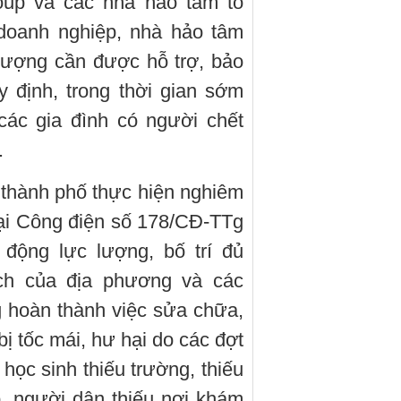
oup và các nhà hảo tâm tổ
 doanh nghiệp, nhà hảo tâm
 tượng cần được hỗ trợ, bảo
 định, trong thời gian sớm
các gia đình có người chết
.
 thành phố thực hiện nghiêm
ại Công điện số 178/CĐ-TTg
 động lực lượng, bố trí đủ
ch của địa phương và các
 hoàn thành việc sửa chữa,
bị tốc mái, hư hại do các đợt
 học sinh thiếu trường, thiếu
p, người dân thiếu nơi khám