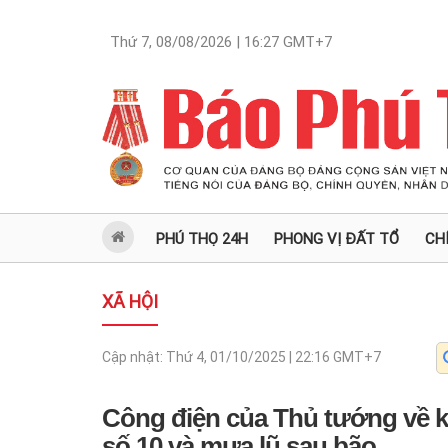
Thứ 7, 08/08/2026 | 16:27
GMT+7
PHÚ THỌ 24H
PHONG VỊ ĐẤT TỔ
CH
XÃ HỘI
Cập nhật:
Thứ 4, 01/10/2025 | 22:16
GMT+7
Công điện của Thủ tướng về 
số 10 và mưa lũ sau bão