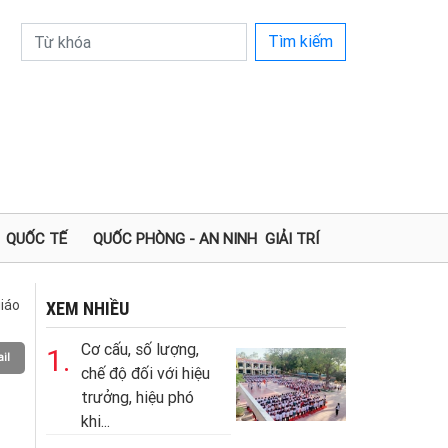
Tìm kiếm
QUỐC TẾ
QUỐC PHÒNG - AN NINH
GIẢI TRÍ
iáo
XEM NHIỀU
Cơ cấu, số lượng,
1.
il
chế độ đối với hiệu
trưởng, hiệu phó
khi...