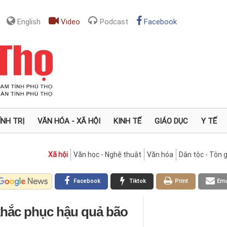
English
Video
Podcast
Facebook
ÍNH TRỊ
VĂN HÓA - XÃ HỘI
KINH TẾ
GIÁO DỤC
Y TẾ
Xã hội
Văn học - Nghệ thuật
Văn hóa
Dân tộc - Tôn g
Facebook
Tiktok
Print
Ema
khắc phục hậu quả bão