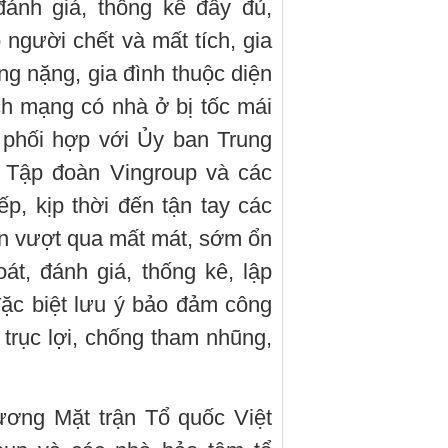
đánh giá, thống kê đầy đủ,
 người chết và mất tích, gia
ỏng nặng, gia đình thuộc diện
ch mạng có nhà ở bị tốc mái
 phối hợp với Ủy ban Trung
 Tập đoàn Vingroup và các
ếp, kịp thời đến tận tay các
dân vượt qua mất mát, sớm ổn
oát, đánh giá, thống kê, lập
đặc biệt lưu ý bảo đảm công
 trục lợi, chống tham nhũng,
ương Mặt trận Tổ quốc Việt