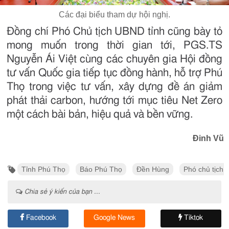
Các đại biểu tham dự hội nghị.
Đồng chí Phó Chủ tịch UBND tỉnh cũng bày tỏ
mong muốn trong thời gian tới, PGS.TS
Nguyễn Ái Việt cùng các chuyên gia Hội đồng
tư vấn Quốc gia tiếp tục đồng hành, hỗ trợ Phú
Thọ trong việc tư vấn, xây dựng đề án giảm
phát thải carbon, hướng tới mục tiêu Net Zero
một cách bài bản, hiệu quả và bền vững.
Đinh Vũ
Tỉnh Phú Thọ
Báo Phú Thọ
Đền Hùng
Phó chủ tịch 
Chia sẻ ý kiến của bạn ...
Facebook
Google News
Tiktok