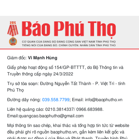
Giám đốc:
Vi Mạnh Hùng
Giấy phép hoạt động số 154/GP-BTTTT, do Bộ Thông tin và
Truyền thông cấp ngày 24/3/2022
Trụ sở tòa soạn: Đường Nguyễn Tất Thành - P. Việt Trì - tỉnh
Phú Thọ
Đường dây nóng:
039.558.7799
; Email: info@baophutho.vn
Liên hệ quảng cáo: 0210.3814337/ 0966.683988.
Email:quangcao.baophutho@gmail.com
Mọi thông tin sao chép, khai thác và tổng hợp tin tức từ website
đều phải ghi rõ nguồn baophutho.vn, gắn kèm liên kết gốc và
phải được sự đồng ý của Báo và Phát thanh, Truyền hình Phú