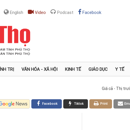
English
Video
Podcast
Facebook
ÍNH TRỊ
VĂN HÓA - XÃ HỘI
KINH TẾ
GIÁO DỤC
Y TẾ
Giá cả - Thị tr
Facebook
Tiktok
Print
Ema