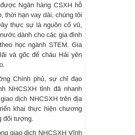
y được Ngân hàng CSXH hỗ
p, thời hạn vay dài, chúng tôi
ây thực sự là nguồn cổ vũ,
 nước dành cho các gia đình
 theo học ngành STEM. Gia
lãi và gốc để cháu Hải yên
o.
ớng Chính phủ, sự chỉ đạo
nh NHCSXH tỉnh đã nhanh
 giao dịch NHCSXH trên địa
riển khai thực hiện chương
g đối tượng.
òng giao dịch NHCSXH Vĩnh