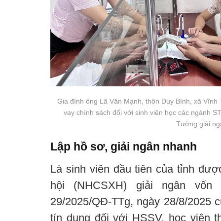
Gia đình ông Lã Văn Mạnh, thôn Duy Bình, xã Vĩnh 
vay chính sách đối với sinh viên học các ngành
Tường giải ng
Lập hồ sơ, giải ngân nhanh
Là sinh viên đầu tiên của tỉnh đư
hội (NHCSXH) giải ngân vốn 
29/2025/QĐ-TTg, ngày 28/8/2025 
tín dụng đối với HSSV, học viên t