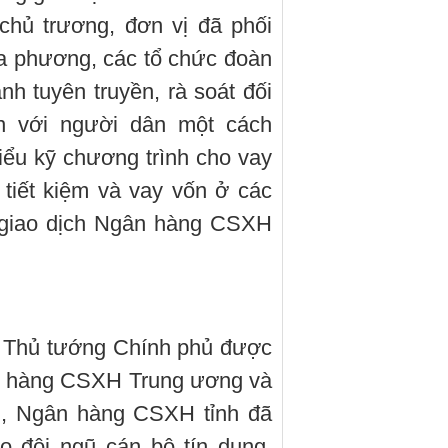
chủ trương, đơn vị đã phối
ịa phương, các tổ chức đoàn
nh tuyên truyền, rà soát đối
n với người dân một cách
ểu kỹ chương trình cho vay
ổ tiết kiệm và vay vốn ở các
g giao dịch Ngân hàng CSXH
a Thủ tướng Chính phủ được
ân hàng CSXH Trung ương và
ụ, Ngân hàng CSXH tỉnh đã
o đội ngũ cán bộ tín dụng,