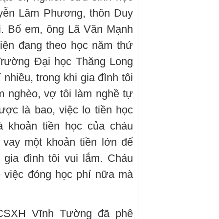
yễn Lâm Phương, thôn Duy
ởi. Bố em, ông Lã Văn Mạnh
iện đang theo học năm thứ
 Trường Đại học Thăng Long
 nhiều, trong khi gia đình tôi
m nghèo, vợ tôi làm nghề tự
ợc là bao, việc lo tiền học
là khoản tiền học của cháu
ay một khoản tiền lớn để
, gia đình tôi vui lắm. Cháu
ề việc đóng học phí nữa mà
HCSXH Vĩnh Tường đã phê