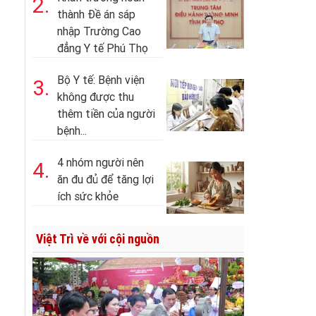
2.
thành Đề án sáp
nhập Trường Cao
đẳng Y tế Phú Thọ
Bộ Y tế: Bệnh viện
3.
không được thu
thêm tiền của người
bệnh...
4 nhóm người nên
4.
ăn đu đủ để tăng lợi
ích sức khỏe
Việt Trì về với cội nguồn