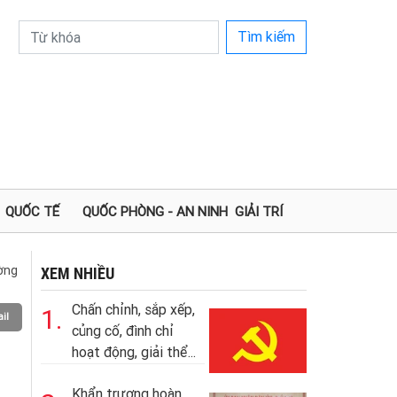
Tìm kiếm
QUỐC TẾ
QUỐC PHÒNG - AN NINH
GIẢI TRÍ
ường
XEM NHIỀU
Chấn chỉnh, sắp xếp,
1.
il
củng cố, đình chỉ
hoạt động, giải thể...
Khẩn trương hoàn