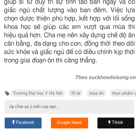
giúp sĩ tử duy trì sự tỉnh táo ban ngày và có
giấc ngủ chất lượng vào ban đêm. Việc lựa
chọn dược thiện phù hợp, kết hợp với lối sống
khoa học sẽ giúp các em vượt qua mùa thi
hiệu quả hơn. Cha mẹ nên xây dựng chế độ ăn
cân bằng, đa dạng cho con, đồng thời theo dõi
sức khỏe và giấc ngủ để có điều chỉnh kịp thời
trong giai đoạn ôn thi căng thẳng.
Theo suckhoedoisong.vn
Trường Đại học Y Hà Nội
Sĩ tử
mùa thi
thực phẩm gi
Chia sẻ ý kiến của bạn ...
Facebook
Google News
Tiktok