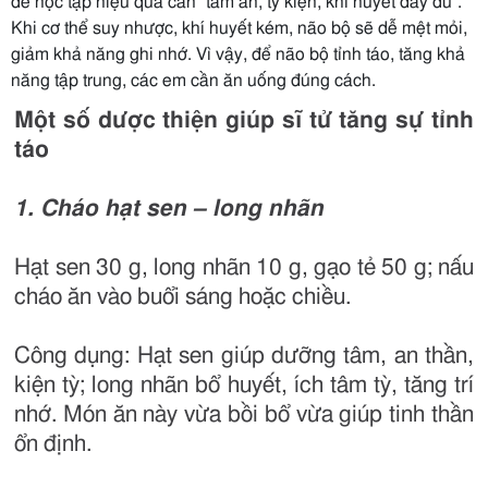
để học tập hiệu quả cần "tâm an, tỳ kiện, khí huyết đầy đủ".
Khi cơ thể suy nhược, khí huyết kém, não bộ sẽ dễ mệt mỏi,
giảm khả năng ghi nhớ. Vì vậy, để não bộ tỉnh táo, tăng khả
năng tập trung, các em cần ăn uống đúng cách.
Một số dược thiện giúp sĩ tử tăng sự tỉnh
táo
1. Cháo hạt sen – long nhãn
Hạt sen 30 g, long nhãn 10 g, gạo tẻ 50 g; nấu
cháo ăn vào buổi sáng hoặc chiều.
Công dụng: Hạt sen giúp dưỡng tâm, an thần,
kiện tỳ; long nhãn bổ huyết, ích tâm tỳ, tăng trí
nhớ. Món ăn này vừa bồi bổ vừa giúp tinh thần
ổn định.