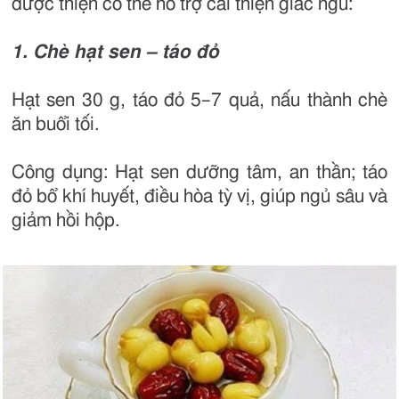
dược thiện có thể hỗ trợ cải thiện giấc ngủ:
1. Chè hạt sen – táo đỏ
Hạt sen 30 g, táo đỏ 5–7 quả, nấu thành chè
ăn buổi tối.
Công dụng: Hạt sen dưỡng tâm, an thần; táo
đỏ bổ khí huyết, điều hòa tỳ vị, giúp ngủ sâu và
giảm hồi hộp.