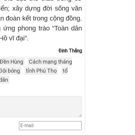
iển; xây dựng đời sống văn
n đoàn kết trong cộng đồng.
g ứng phong trào “Toàn dân
ồ vĩ đại”.
Đinh Thắng
Đền Hùng
Cách mạng tháng
Đội bóng
tỉnh Phú Thọ
tổ
dân