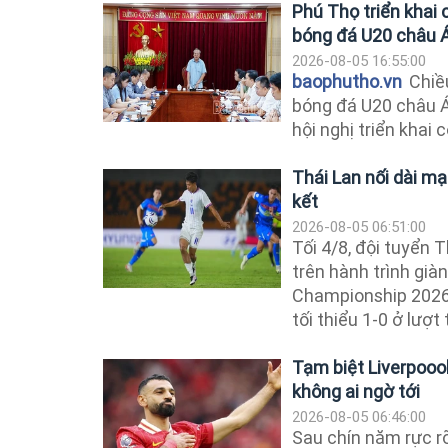
Phú Thọ triển khai 
bóng đá U20 châu 
2026-08-05 16:55:00
baophutho.vn
Chiều
bóng đá U20 châu Á
hội nghị triển khai 
Thái Lan nối dài m
kết
2026-08-05 06:51:00
Tối 4/8, đội tuyển 
trên hành trình gi
Championship 2026 k
tối thiểu 1-0 ở lượt 
Tạm biệt Liverpooo
không ai ngờ tới
2026-08-05 06:46:00
Sau chín năm rực r