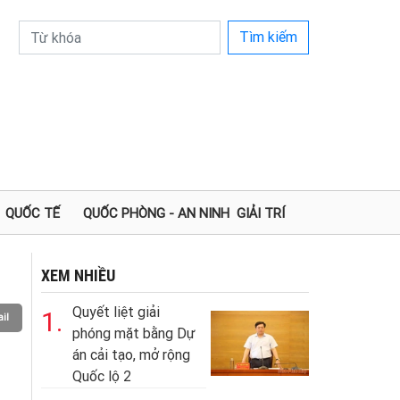
Tìm kiếm
QUỐC TẾ
QUỐC PHÒNG - AN NINH
GIẢI TRÍ
XEM NHIỀU
Quyết liệt giải
1.
il
phóng mặt bằng Dự
án cải tạo, mở rộng
Quốc lộ 2