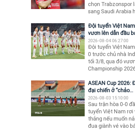
chọn Trabzonspor l
sang Saudi Arabia 
Đội tuyển Việt Nam
vươn lên dẫn đầu b
2026-08-04 06:27:00
Đội tuyển Việt Nam
0 trước chủ nhà Ind
tối 3/8, qua đó vư
Championship 2026 
ASEAN Cup 2026: Đ
đại chiến ở “chảo...
2026-08-03 15:10:00
Sau trận hòa 0-0 đầ
tuyển Việt Nam rơi 
thắng nếu muốn nắm
đua giành vé vào bá