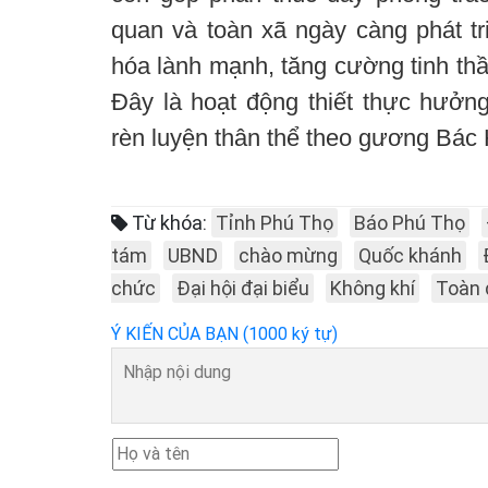
quan và toàn xã ngày càng phát tr
hóa lành mạnh, tăng cường tinh thầ
Đây là hoạt động thiết thực hưởn
rèn luyện thân thể theo gương Bác H
Từ khóa:
Tỉnh Phú Thọ
Báo Phú Thọ
tám
UBND
chào mừng
Quốc khánh
chức
Đại hội đại biểu
Không khí
Toàn 
Ý KIẾN CỦA BẠN (1000 ký tự)