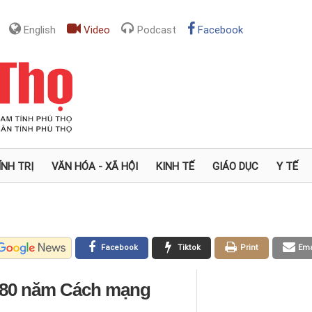
English
Video
Podcast
Facebook
ÍNH TRỊ
VĂN HÓA - XÃ HỘI
KINH TẾ
GIÁO DỤC
Y TẾ
Facebook
Tiktok
Print
Ema
 80 năm Cách mạng