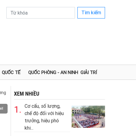
Tìm kiếm
QUỐC TẾ
QUỐC PHÒNG - AN NINH
GIẢI TRÍ
ường
XEM NHIỀU
Cơ cấu, số lượng,
1.
il
chế độ đối với hiệu
trưởng, hiệu phó
khi...