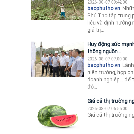
2026-08-07 09:42:00
baophutho.vn
Nhữn
Phú Thọ tập trung 
liệu và định hướng
giá trị...
Huy động sức mạnh 
thông nguồn...
2026-08-07 07:00:00
baophutho.vn
Lãnh 
hiện trường, họp ch
doanh nghiệp... để 
độ...
Giá cả thị trường 
2026-08-07 06:55:00
Giá cả thị trường 