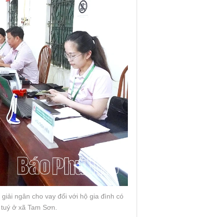
ải ngân cho vay đối với hộ gia đình có
 tuý ở xã Tam Sơn.