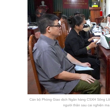
Cán bộ Phòng Giao dịch Ngân hàng CSXH Sông Lô gi
người thân sau cai nghiện ma