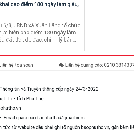
khai cao điểm 180 ngày làm giàu,
u 6/8, UBND xã Xuân Lãng tổ chức
 thực hiện cao điểm 180 ngày làm
ệu đất đai; đo đạc, chỉnh lý bản...
iên hệ tòa soạn
Liên hệ quảng cáo: 0210.38143
Thông tin và Truyền thông cấp ngày 24/3/2022
ệt Trì - tỉnh Phú Thọ
ophutho.vn
88. Email:quangcao.baophutho@gmail.com
in tức từ website đều phải ghi rõ nguồn baophutho.vn, gắn kèm l