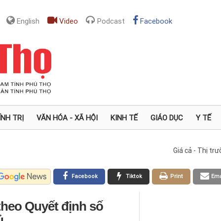
English
Video
Podcast
Facebook
ÍNH TRỊ
VĂN HÓA - XÃ HỘI
KINH TẾ
GIÁO DỤC
Y TẾ
Giá cả - Thị tr
Facebook
Tiktok
Print
Ema
 theo Quyết định số
ủ