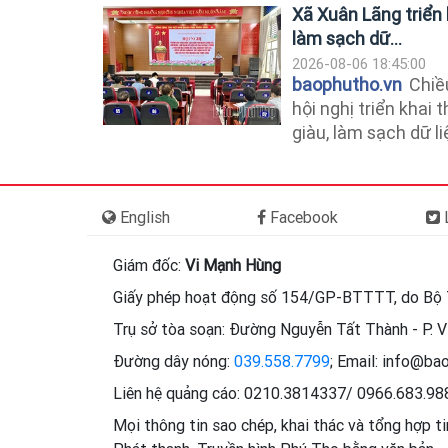
Xã Xuân Lãng triển 
làm sạch dữ...
2026-08-06 18:45:00
baophutho.vn
Chiề
hội nghị triển khai
giàu, làm sạch dữ li
English
Facebook
L
Giám đốc:
Vi Mạnh Hùng
Giấy phép hoạt động số 154/GP-BTTTT, do Bộ 
Trụ sở tòa soạn: Đường Nguyễn Tất Thành - P. Vi
Đường dây nóng:
039.558.7799
; Email: info@ba
Liên hệ quảng cáo: 0210.3814337/ 0966.683.9
Mọi thông tin sao chép, khai thác và tổng hợp t