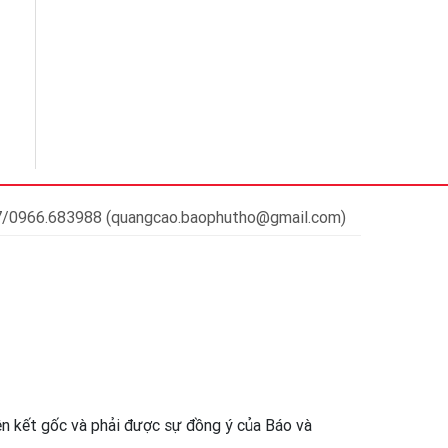
37/0966.683988 (quangcao.baophutho@gmail.com)
iên kết gốc và phải được sự đồng ý của Báo và