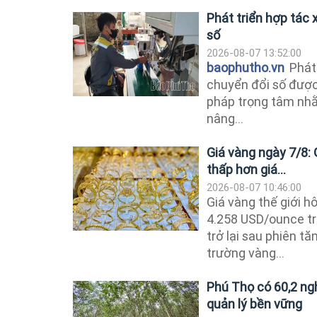
Phát triển hợp tác 
số
2026-08-07 13:52:00
baophutho.vn
Phát 
chuyển đổi số được
pháp trọng tâm nhằ
nâng...
Giá vàng ngày 7/8: 
thấp hơn giá...
2026-08-07 10:46:00
Giá vàng thế giới h
4.258 USD/ounce tr
trở lại sau phiên t
trường vàng...
Phú Thọ có 60,2 ng
quản lý bền vững