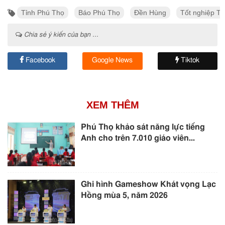
Tỉnh Phú Thọ
Báo Phú Thọ
Đền Hùng
Tốt nghiệp T
Chia sẻ ý kiến của bạn ...
Facebook
Google News
Tiktok
XEM THÊM
Phú Thọ khảo sát năng lực tiếng
Anh cho trên 7.010 giáo viên...
Ghi hình Gameshow Khát vọng Lạc
Hồng mùa 5, năm 2026