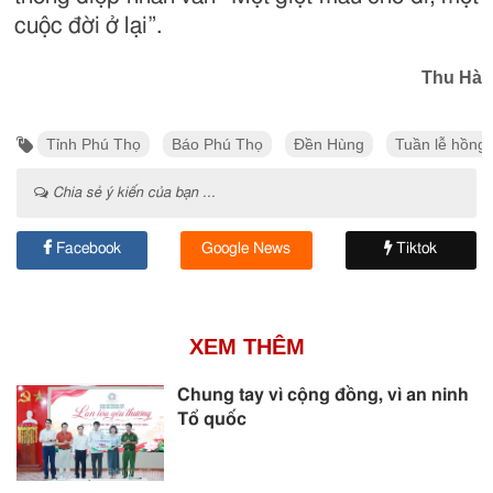
cuộc đời ở lại”.
Thu Hà
Tỉnh Phú Thọ
Báo Phú Thọ
Đền Hùng
Tuần lễ hồng
Chia sẻ ý kiến của bạn ...
Facebook
Google News
Tiktok
XEM THÊM
Chung tay vì cộng đồng, vì an ninh
Tổ quốc