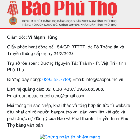
Giám đốc:
Vi Mạnh Hùng
Giấy phép hoạt động số 154/GP-BTTTT, do Bộ Thông tin và
Truyền thông cấp ngày 24/3/2022
Trụ sở tòa soạn: Đường Nguyễn Tất Thành - P. Việt Trì - tỉnh
Phú Thọ
Đường dây nóng:
039.558.7799
; Email: info@baophutho.vn
Liên hệ quảng cáo: 0210.3814337/ 0966.683988.
Email:quangcao.baophutho@gmail.com
Mọi thông tin sao chép, khai thác và tổng hợp tin tức từ website
đều phải ghi rõ nguồn baophutho.vn, gắn kèm liên kết gốc và
phải được sự đồng ý của Báo và Phát thanh, Truyền hình Phú
Thọ bằng văn bản