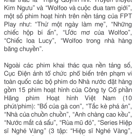
Kim Ngưu” và “Wolfoo và cuộc đua tam giới”,
một số phim hoạt hình trên nền tảng của FPT
Play như: “Thử một ngày làm mẹ”, “Những
chiếc hộp bí ẩn”, “Ước mơ của Wolfoo”,
“Chiếc loa Lucy”, “Wolfoo trong nhà hàng
băng chuyền”.
Ngoài các phim khai thác qua nền tảng số,
Cục Điện ảnh tổ chức phổ biến trên phạm vi
toàn quốc các bộ phim do Nhà nước đặt hàng
gồm 15 phim hoạt hình của Công ty Cổ phần
Hãng phim Hoạt hình Việt Nam (10
phút/phim): “Bố của gà con”, “Tắc kè phá án”,
“Nhà của chuồn chuồn”, “Anh chàng cao kều”,
“Nước mắt cá sấu”, “Rùa mũ đỏ”, “Series Hiệp
sĩ Nghé Vàng” (3 tập: “Hiệp sĩ Nghé Vàng”,