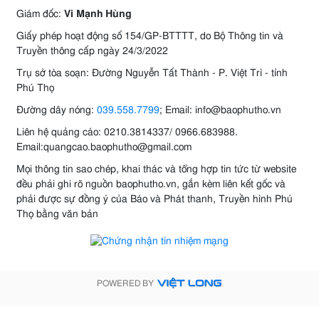
Giám đốc:
Vi Mạnh Hùng
Giấy phép hoạt động số 154/GP-BTTTT, do Bộ Thông tin và
Truyền thông cấp ngày 24/3/2022
Trụ sở tòa soạn: Đường Nguyễn Tất Thành - P. Việt Trì - tỉnh
Phú Thọ
Đường dây nóng:
039.558.7799
; Email: info@baophutho.vn
Liên hệ quảng cáo: 0210.3814337/ 0966.683988.
Email:quangcao.baophutho@gmail.com
Mọi thông tin sao chép, khai thác và tổng hợp tin tức từ website
đều phải ghi rõ nguồn baophutho.vn, gắn kèm liên kết gốc và
phải được sự đồng ý của Báo và Phát thanh, Truyền hình Phú
Thọ bằng văn bản
POWERED BY