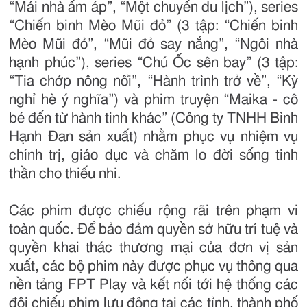
“Mái nhà ấm áp”, “Một chuyến du lịch”), series
“Chiến binh Mèo Mũi đỏ” (3 tập: “Chiến binh
Mèo Mũi đỏ”, “Mũi đỏ say nắng”, “Ngôi nhà
hạnh phúc”), series “Chú Ốc sên bay” (3 tập:
“Tia chớp nông nổi”, “Hành trình trở về”, “Kỳ
nghỉ hè ý nghĩa”) và phim truyện “Maika - cô
bé đến từ hành tinh khác” (Công ty TNHH Bình
Hạnh Đan sản xuất) nhằm phục vụ nhiệm vụ
chính trị, giáo dục và chăm lo đời sống tinh
thần cho thiếu nhi.
Các phim được chiếu rộng rãi trên phạm vi
toàn quốc. Để bảo đảm quyền sở hữu trí tuệ và
quyền khai thác thương mại của đơn vị sản
xuất, các bộ phim này được phục vụ thông qua
nền tảng FPT Play và kết nối tới hệ thống các
đội chiếu phim lưu động tại các tỉnh, thành phố