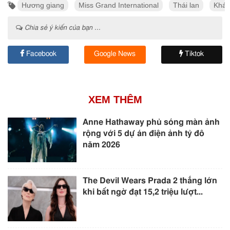
Hương giang
Miss Grand International
Thái lan
Khán
Chia sẻ ý kiến của bạn ...
Facebook
Google News
Tiktok
XEM THÊM
Anne Hathaway phủ sóng màn ảnh
rộng với 5 dự án điện ảnh tỷ đô
năm 2026
The Devil Wears Prada 2 thắng lớn
khi bất ngờ đạt 15,2 triệu lượt...