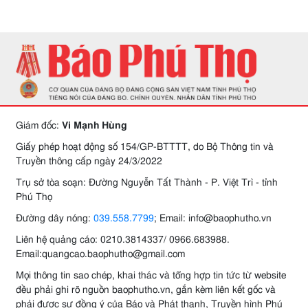
Giám đốc:
Vi Mạnh Hùng
Giấy phép hoạt động số 154/GP-BTTTT, do Bộ Thông tin và
Truyền thông cấp ngày 24/3/2022
Trụ sở tòa soạn: Đường Nguyễn Tất Thành - P. Việt Trì - tỉnh
Phú Thọ
Đường dây nóng:
039.558.7799
; Email: info@baophutho.vn
Liên hệ quảng cáo: 0210.3814337/ 0966.683988.
Email:quangcao.baophutho@gmail.com
Mọi thông tin sao chép, khai thác và tổng hợp tin tức từ website
đều phải ghi rõ nguồn baophutho.vn, gắn kèm liên kết gốc và
phải được sự đồng ý của Báo và Phát thanh, Truyền hình Phú