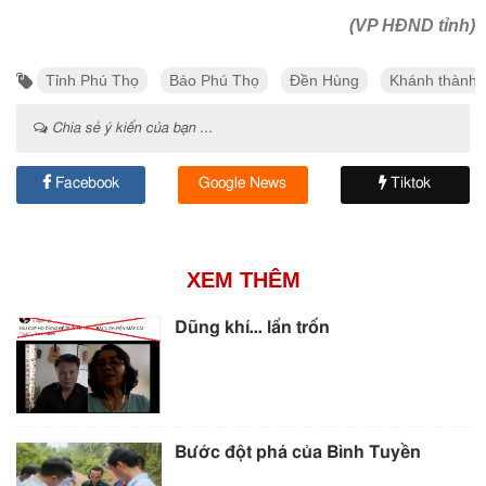
(VP HĐND tỉnh)
Tỉnh Phú Thọ
Báo Phú Thọ
Đền Hùng
Khánh thành
Chia sẻ ý kiến của bạn ...
Facebook
Google News
Tiktok
XEM THÊM
Dũng khí… lẩn trốn
Bước đột phá của Bình Tuyền