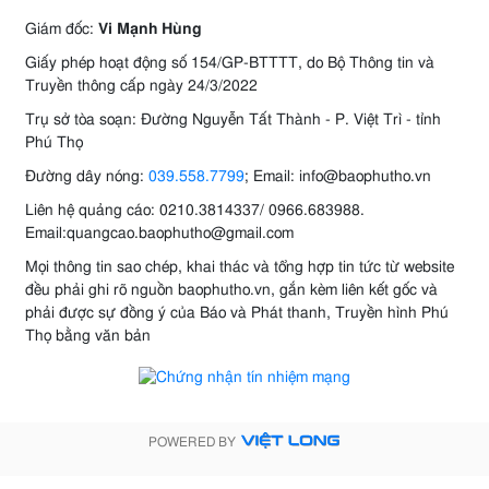
Giám đốc:
Vi Mạnh Hùng
Giấy phép hoạt động số 154/GP-BTTTT, do Bộ Thông tin và
Truyền thông cấp ngày 24/3/2022
Trụ sở tòa soạn: Đường Nguyễn Tất Thành - P. Việt Trì - tỉnh
Phú Thọ
Đường dây nóng:
039.558.7799
; Email: info@baophutho.vn
Liên hệ quảng cáo: 0210.3814337/ 0966.683988.
Email:quangcao.baophutho@gmail.com
Mọi thông tin sao chép, khai thác và tổng hợp tin tức từ website
đều phải ghi rõ nguồn baophutho.vn, gắn kèm liên kết gốc và
phải được sự đồng ý của Báo và Phát thanh, Truyền hình Phú
Thọ bằng văn bản
POWERED BY