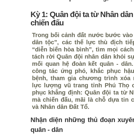
Kỳ 1: Quân đội ta từ Nhân dân
chiến đấu
Trong bối cảnh đất nước bước và
dân tộc”, các thế lực thù địch ti
“diễn biến hòa bình”, tìm mọi các
tách rời Quân đội nhân dân khỏi sự
mối quan hệ đoàn kết quân - dân.
công tác ứng phó, khắc phục hậu 
bệnh, tham gia chương trình xóa n
lực lượng vũ trang tỉnh Phú Thọ 
phục khẳng định: Quân đội ta từ N
mà chiến đấu, mãi là chỗ dựa tin 
và Nhân dân Đất Tổ.
Nhận diện những thủ đoạn xuyên
quân - dân