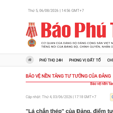
Thứ 5, 06/08/2026 | 14:56
GMT+7
PHÚ THỌ 24H
PHONG VỊ ĐẤT TỔ
CH
BẢO VỆ NỀN TẢNG TƯ TƯỞNG CỦA ĐẢNG
Bảo vệ nền tả
Cập nhật:
Thứ 4, 03/06/2026 | 17:18
GMT+7
"Lá chắn thép" của Đảng, điểm t