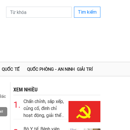
Tìm kiếm
QUỐC TẾ
QUỐC PHÒNG - AN NINH
GIẢI TRÍ
XEM NHIỀU
Bác
Chấn chỉnh, sắp xếp,
1.
củng cố, đình chỉ
il
hoạt động, giải thể...
Bộ Y tế: Bệnh viện