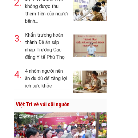
2.
không được thu
thêm tiền của người
bệnh...
Khẩn trương hoàn
3.
thành Đề án sáp
nhập Trường Cao
đẳng Y tế Phú Thọ
4 nhóm người nên
4.
ăn đu đủ để tăng lợi
ích sức khỏe
Việt Trì về với cội nguồn