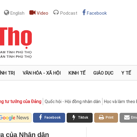
English
Video
Podcast
Facebook
ÍNH TRỊ
VĂN HÓA - XÃ HỘI
KINH TẾ
GIÁO DỤC
Y TẾ
ng tư tưởng của Đảng
Quốc hội - Hội đồng nhân dân
Học và làm theo 
Facebook
Tiktok
Print
Ema
ựa của Nhân dân