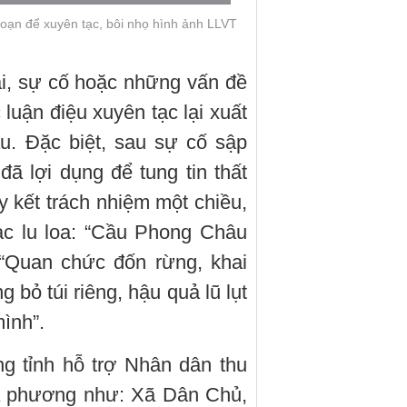
đoạn để xuyên tạc, bôi nhọ hình ảnh LLVT
tai, sự cố hoặc những vấn đề
 luận điệu xuyên tạc lại xuất
u. Đặc biệt, sau sự cố sập
ã lợi dụng để tung tin thất
y kết trách nhiệm một chiều,
ạc lu loa: “Cầu Phong Châu
 “Quan chức đốn rừng, khai
g bỏ túi riêng, hậu quả lũ lụt
ình”.
ng tỉnh hỗ trợ Nhân dân thu
ịa phương như: Xã Dân Chủ,