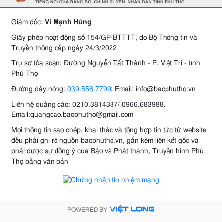
Giám đốc:
Vi Mạnh Hùng
Giấy phép hoạt động số 154/GP-BTTTT, do Bộ Thông tin và
Truyền thông cấp ngày 24/3/2022
Trụ sở tòa soạn: Đường Nguyễn Tất Thành - P. Việt Trì - tỉnh
Phú Thọ
Đường dây nóng:
039.558.7799
; Email: info@baophutho.vn
Liên hệ quảng cáo: 0210.3814337/ 0966.683988.
Email:quangcao.baophutho@gmail.com
Mọi thông tin sao chép, khai thác và tổng hợp tin tức từ website
đều phải ghi rõ nguồn baophutho.vn, gắn kèm liên kết gốc và
phải được sự đồng ý của Báo và Phát thanh, Truyền hình Phú
Thọ bằng văn bản
POWERED BY