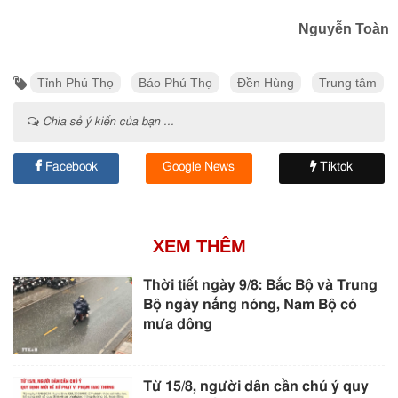
Nguyễn Toàn
Tỉnh Phú Thọ
Báo Phú Thọ
Đền Hùng
Trung tâm
Chia sẻ ý kiến của bạn ...
Facebook
Google News
Tiktok
XEM THÊM
Thời tiết ngày 9/8: Bắc Bộ và Trung
Bộ ngày nắng nóng, Nam Bộ có
mưa dông
Từ 15/8, người dân cần chú ý quy