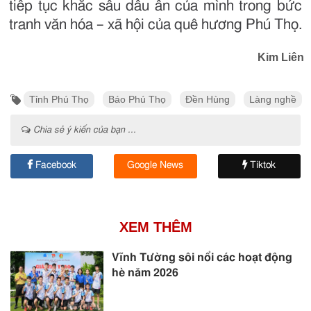
tiếp tục khắc sâu dấu ấn của mình trong bức
tranh văn hóa – xã hội của quê hương Phú Thọ.
Kim Liên
Tỉnh Phú Thọ
Báo Phú Thọ
Đền Hùng
Làng nghề
Chia sẻ ý kiến của bạn ...
Facebook
Google News
Tiktok
XEM THÊM
Vĩnh Tường sôi nổi các hoạt động
hè năm 2026