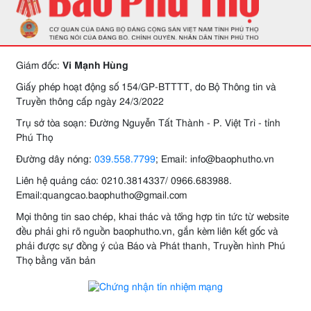
Giám đốc:
Vi Mạnh Hùng
Giấy phép hoạt động số 154/GP-BTTTT, do Bộ Thông tin và
Truyền thông cấp ngày 24/3/2022
Trụ sở tòa soạn: Đường Nguyễn Tất Thành - P. Việt Trì - tỉnh
Phú Thọ
Đường dây nóng:
039.558.7799
; Email: info@baophutho.vn
Liên hệ quảng cáo: 0210.3814337/ 0966.683988.
Email:quangcao.baophutho@gmail.com
Mọi thông tin sao chép, khai thác và tổng hợp tin tức từ website
đều phải ghi rõ nguồn baophutho.vn, gắn kèm liên kết gốc và
phải được sự đồng ý của Báo và Phát thanh, Truyền hình Phú
Thọ bằng văn bản