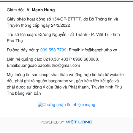
Giám đốc:
Vi Mạnh Hùng
Giấy phép hoạt động số 154/GP-BTTTT, do Bộ Thông tin và
Truyền thông cấp ngày 24/3/2022
Trụ sở tòa soạn: Đường Nguyễn Tất Thành - P. Việt Trì - tỉnh
Phú Thọ
Đường dây nóng:
039.558.7799
; Email: info@baophutho.vn
Liên hệ quảng cáo: 0210.3814337/ 0966.683988.
Email:quangcao.baophutho@gmail.com
Mọi thông tin sao chép, khai thác và tổng hợp tin tức từ website
đều phải ghi rõ nguồn baophutho.vn, gắn kèm liên kết gốc và
phải được sự đồng ý của Báo và Phát thanh, Truyền hình Phú
Thọ bằng văn bản
POWERED BY