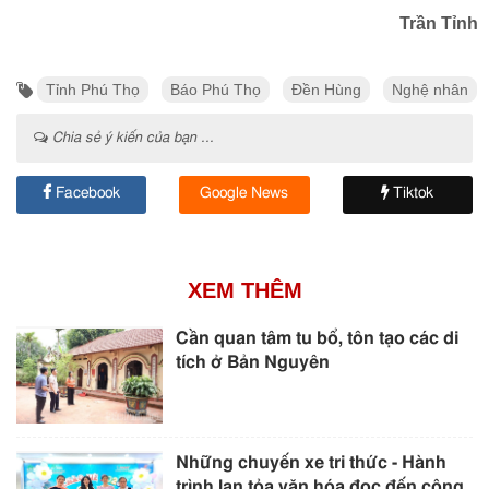
Trần Tỉnh
Tỉnh Phú Thọ
Báo Phú Thọ
Đền Hùng
Nghệ nhân
Chia sẻ ý kiến của bạn ...
Facebook
Google News
Tiktok
XEM THÊM
Cần quan tâm tu bổ, tôn tạo các di
tích ở Bản Nguyên
Những chuyến xe tri thức - Hành
trình lan tỏa văn hóa đọc đến cộng