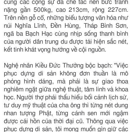
cùng các cộng sự đã chế tác nên bức tranh
nặng gần 500kg, cao 213cm, rộng 227cm.
Trên nền gỗ cổ, những biểu tượng văn hóa như
núi Nghĩa Lĩnh, Đền Hùng, Tháp Bình Sơn,
ngã ba Bạch Hạc cùng nhịp sống thanh bình
của người dân trung du được tái hiện sắc nét,
kết tinh khát vọng hướng về cội nguồn.
Nghệ nhân Kiều Đức Thưởng bộc bạch: "Việc
phục dựng di sản không đơn thuần là mô
phỏng hình dáng, mà phải là sự giao thoa
nghiêm ngặt giữa nghệ thuật, tâm linh và khoa
học. Người thợ phải thấu hiểu bối cảnh lịch sử,
tư duy mỹ thuật của cha ông thì từng nét dung
nhan tượng Phật, từng cánh sen mới ngậm
được cái hồn của thời đại cũ. Thông qua việc
phục dựng di sản, tôi mong muốn gìn giữ các