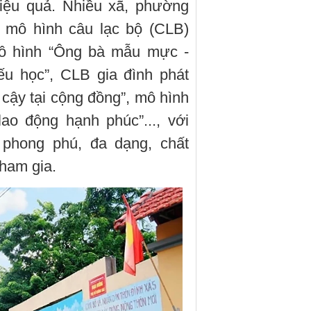
hiệu quả. Nhiều xã, phường
c mô hình câu lạc bộ (CLB)
mô hình “Ông bà mẫu mực -
ếu học”, CLB gia đình phát
n cậy tại cộng đồng”, mô hình
ao động hạnh phúc”..., với
 phong phú, đa dạng, chất
ham gia.