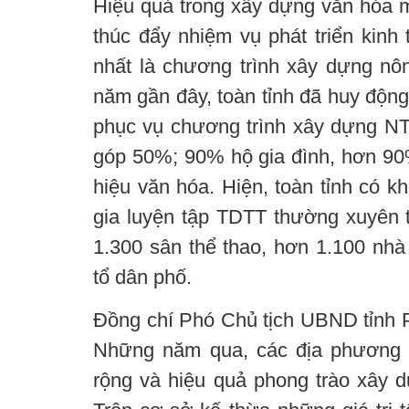
Hiệu quả trong xây dựng văn hóa m
thúc đẩy nhiệm vụ phát triển kinh 
nhất là chương trình xây dựng nô
năm gần đây, toàn tỉnh đã huy độn
phục vụ chương trình xây dựng N
góp 50%; 90% hộ gia đình, hơn 90%
hiệu văn hóa. Hiện, toàn tỉnh có 
gia luyện tập TDTT thường xuyên
1.300 sân thể thao, hơn 1.100 nhà
tổ dân phố.
Đồng chí Phó Chủ tịch UBND tỉnh P
Những năm qua, các địa phương tr
rộng và hiệu quả phong trào xây d