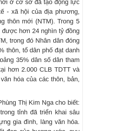
ới ở cơ sở đã tạo động lực
tế - xã hội của địa phương,
ng thôn mới (NTM). Trong 5
g được hơn 24 nghìn tỷ đồng
TM, trong đó Nhân dân đóng
 thôn, tổ dân phố đạt danh
khoảng 35% dân số dân tham
 tại hơn 2.000 CLB TDTT và
 văn hóa của các thôn, bản,
hùng Thị Kim Nga cho biết:
ong tỉnh đã triển khai sâu
ựng gia đình, làng văn hóa.