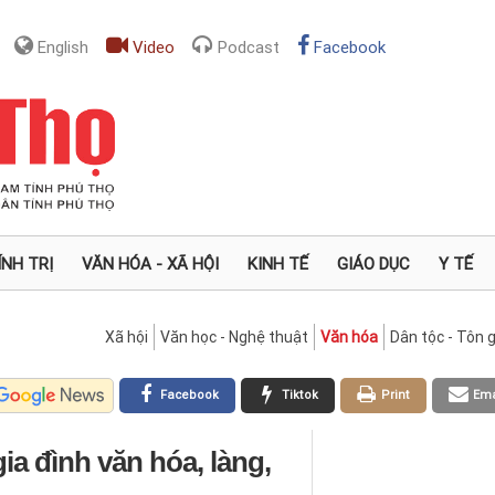
English
Video
Podcast
Facebook
ÍNH TRỊ
VĂN HÓA - XÃ HỘI
KINH TẾ
GIÁO DỤC
Y TẾ
Xã hội
Văn học - Nghệ thuật
Văn hóa
Dân tộc - Tôn g
Facebook
Tiktok
Print
Ema
ia đình văn hóa, làng,