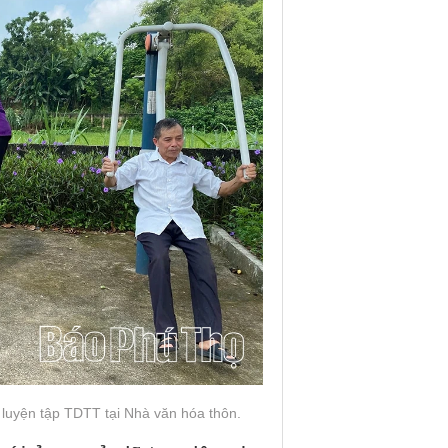
luyện tập TDTT tại Nhà văn hóa thôn.