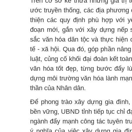
Trên cơ sở kế thừa những giá trị 
ước truyền thống, các địa phương 
thiện các quy định phù hợp với yê
đoạn mới, gắn với xây dựng nếp 
sắc văn hóa dân tộc và thực hiện c
tế - xã hội. Qua đó, góp phần nân
luật, củng cố khối đại đoàn kết toà
văn hóa tốt đẹp, từng bước đẩy lùi
dựng môi trường văn hóa lành mạnh
thần của Nhân dân.
Để phong trào xây dựng gia đình, 
bền vững, UBND tỉnh tiếp tục chỉ đ
ngành đẩy mạnh công tác tuyên tr
ý nghĩa của việc xây dựng gia đìn