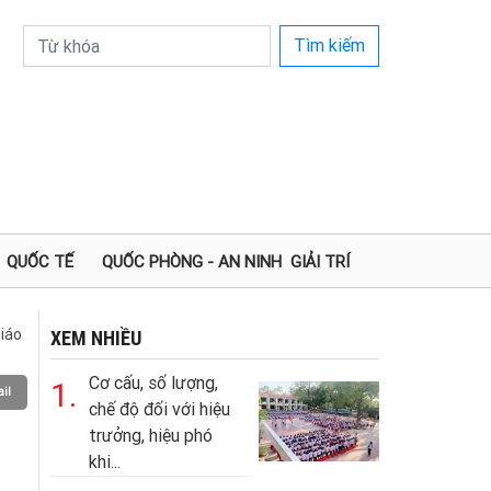
Tìm kiếm
QUỐC TẾ
QUỐC PHÒNG - AN NINH
GIẢI TRÍ
iáo
XEM NHIỀU
Cơ cấu, số lượng,
1.
il
chế độ đối với hiệu
trưởng, hiệu phó
khi...