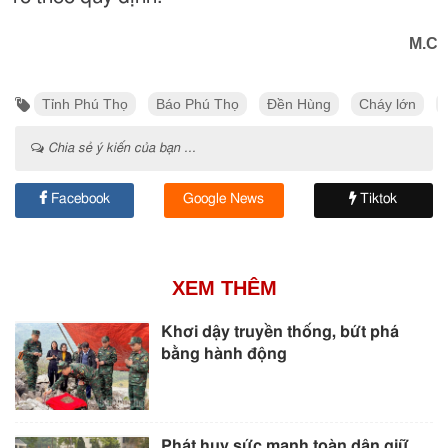
M.C
Tỉnh Phú Thọ
Báo Phú Thọ
Đền Hùng
Cháy lớn
Chia sẻ ý kiến của bạn ...
Facebook
Google News
Tiktok
XEM THÊM
Khơi dậy truyền thống, bứt phá
bằng hành động
Phát huy sức mạnh toàn dân giữ