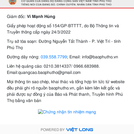
Giám đốc:
Vi Mạnh Hùng
Giấy phép hoạt động số 154/GP-BTTTT, do Bộ Thông tin và
Truyền thông cấp ngày 24/3/2022
Trụ sở tòa soạn: Đường Nguyễn Tất Thành - P. Việt Trì - tỉnh
Phú Thọ
Đường dây nóng:
039.558.7799
; Email: info@baophutho.vn
Liên hệ quảng cáo: 0210.3814337/ 0966.683988.
Email:quangcao.baophutho@gmail.com
Mọi thông tin sao chép, khai thác và tổng hợp tin tức từ website
đều phải ghi rõ nguồn baophutho.vn, gắn kèm liên kết gốc và
phải được sự đồng ý của Báo và Phát thanh, Truyền hình Phú
Thọ bằng văn bản
POWERED BY