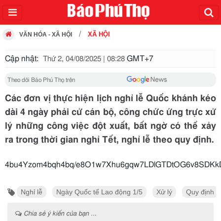
XÃ HỘI
VĂN HÓA - XÃ HỘI
Cập nhật:
GMT+7
Thứ 2, 04/08/2025 | 08:28
Theo dõi Báo Phú Thọ trên
Các đơn vị thực hiện lịch nghỉ lễ Quốc khánh kéo
dài 4 ngày phải cử cán bộ, công chức ứng trực xử
lý những công việc đột xuất, bất ngờ có thể xảy
ra trong thời gian nghỉ Tết, nghỉ lễ theo quy định.
4bu4Yzom4bqh4bq/e8O1w7Xhu6gqw7LDlGTDtOG6v8SDKk
Nghỉ lễ
Ngày Quốc tế Lao động 1/5
Xử lý
Quy định
Chia sẻ ý kiến của bạn ...