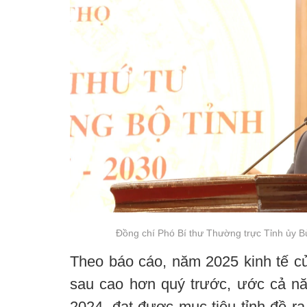
Đồng chí Phó Bí thư Thường trực Tỉnh ủy B
Theo báo cáo, năm 2025 kinh tế củ
sau cao hơn quý trước, ước cả n
2024, đạt được mục tiêu tỉnh đề r