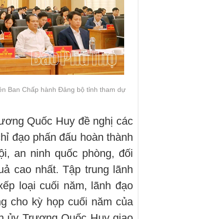
iên Ban Chấp hành Đảng bộ tỉnh tham dự
Trương Quốc Huy đề nghị các
chỉ đạo phấn đấu hoàn thành
hội, an ninh quốc phòng, đối
uả cao nhất. Tập trung lãnh
xếp loại cuối năm, lãnh đạo
ng cho kỳ họp cuối năm của
nh ủy Trương Quốc Huy giao