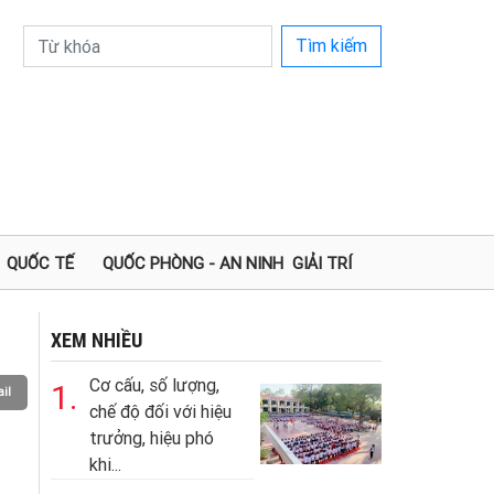
Tìm kiếm
QUỐC TẾ
QUỐC PHÒNG - AN NINH
GIẢI TRÍ
XEM NHIỀU
Cơ cấu, số lượng,
1.
il
chế độ đối với hiệu
trưởng, hiệu phó
khi...