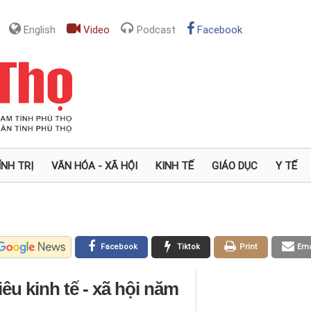
English
Video
Podcast
Facebook
ÍNH TRỊ
VĂN HÓA - XÃ HỘI
KINH TẾ
GIÁO DỤC
Y TẾ
Facebook
Tiktok
Print
Ema
êu kinh tế - xã hội năm