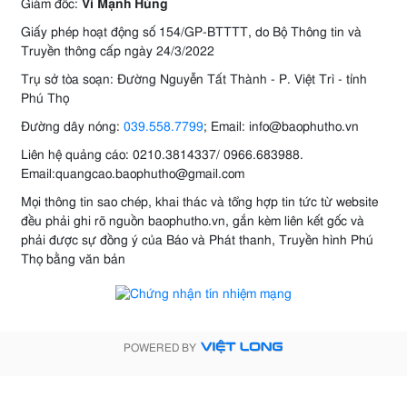
Giám đốc:
Vi Mạnh Hùng
Giấy phép hoạt động số 154/GP-BTTTT, do Bộ Thông tin và
Truyền thông cấp ngày 24/3/2022
Trụ sở tòa soạn: Đường Nguyễn Tất Thành - P. Việt Trì - tỉnh
Phú Thọ
Đường dây nóng:
039.558.7799
; Email: info@baophutho.vn
Liên hệ quảng cáo: 0210.3814337/ 0966.683988.
Email:quangcao.baophutho@gmail.com
Mọi thông tin sao chép, khai thác và tổng hợp tin tức từ website
đều phải ghi rõ nguồn baophutho.vn, gắn kèm liên kết gốc và
phải được sự đồng ý của Báo và Phát thanh, Truyền hình Phú
Thọ bằng văn bản
POWERED BY