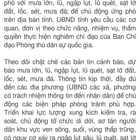
phó với mưa lớn, lũ, ngập lụt, lũ quét, sạt lở
đất, lốc, sét, mưa đá; để chủ động ứng phó
trên địa bàn tỉnh, UBND tỉnh yêu cầu các cơ
quan, đơn vị theo chức năng, nhiệm vụ, thẩm
quyền thực hiện nghiêm chỉ đạo của Ban Chỉ
đạo Phòng thủ dân sự quốc gia.
Theo dõi chặt chẽ các bản tin cảnh báo, dự
báo mưa lớn, lũ, ngập lụt, lũ quét, sạt lở đất,
lốc, sét, mưa đá. Thông tin kịp thời, đầy đủ
đến các địa phương (UBND các xã, phường
có trách nhiệm thông tin đến nhân dân) để chủ
động các biện pháp phòng tránh phù hợp.
Triển khai lực lượng xung kích kiểm tra, rà
soát, chủ động tổ chức di dời, sơ tán người
dân khu vực ven sông, suối, vùng thấp trũng,
có nguy cơ xảy ra ngập lụt sâu, lũ quét, sạt lở