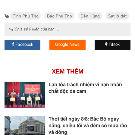
Tỉnh Phú Thọ
Báo Phú Thọ
Đền Hùng
Sạt lở đất
Chia sẻ ý kiến của bạn ...
Facebook
Google News
Tiktok
XEM THÊM
Lan tỏa trách nhiệm vì nạn nhân
chất độc da cam
Thời tiết ngày 8/8: Bắc Bộ ngày
nắng, chiều tối và đêm có mưa rào
và dông