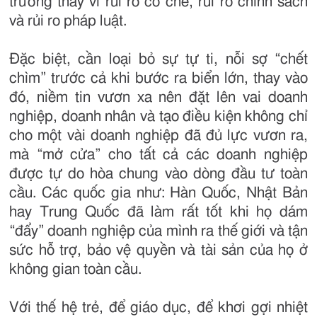
trường thay vì rủi ro cơ chế, rủi ro chính sách
và rủi ro pháp luật.
Đặc biệt, cần loại bỏ sự tự ti, nỗi sợ “chết
chìm” trước cả khi bước ra biển lớn, thay vào
đó, niềm tin vươn xa nên đặt lên vai doanh
nghiệp, doanh nhân và tạo điều kiện không chỉ
cho một vài doanh nghiệp đã đủ lực vươn ra,
mà “mở cửa” cho tất cả các doanh nghiệp
được tự do hòa chung vào dòng đầu tư toàn
cầu. Các quốc gia như: Hàn Quốc, Nhật Bản
hay Trung Quốc đã làm rất tốt khi họ dám
“đẩy” doanh nghiệp của mình ra thế giới và tận
sức hỗ trợ, bảo vệ quyền và tài sản của họ ở
không gian toàn cầu.
Với thế hệ trẻ, để giáo dục, để khơi gợi nhiệt