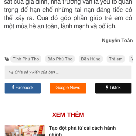
sát của gia đình, nhà trường vẫn là yếu tố quan
trọng để hạn chế những tai nạn đáng tiếc có
thể xảy ra. Qua đó góp phần giúp trẻ em có
một mùa hè an toàn, lành mạnh và bổ ích.
Nguyễn Toàn
Tỉnh Phú Thọ
Báo Phú Thọ
Đền Hùng
Trẻ em
Yê
Chia sẻ ý kiến của bạn ...
Facebook
Google News
Tiktok
XEM THÊM
Tạo đột phá từ cải cách hành
chính