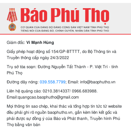
Giám đốc:
Vi Mạnh Hùng
Giấy phép hoạt động số 154/GP-BTTTT, do Bộ Thông tin và
Truyền thông cấp ngày 24/3/2022
Trụ sở tòa soạn: Đường Nguyễn Tất Thành - P. Việt Trì - tỉnh
Phú Thọ
Đường dây nóng:
039.558.7799
; Email: info@baophutho.vn
Liên hệ quảng cáo: 0210.3814337/ 0966.683988.
Email:quangcao.baophutho@gmail.com
Mọi thông tin sao chép, khai thác và tổng hợp tin tức từ website
đều phải ghi rõ nguồn baophutho.vn, gắn kèm liên kết gốc và
phải được sự đồng ý của Báo và Phát thanh, Truyền hình Phú
Thọ bằng văn bản