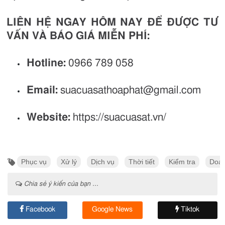
LIÊN HỆ NGAY HÔM NAY ĐỂ ĐƯỢC TƯ
VẤN VÀ BÁO GIÁ MIỄN PHÍ:
Hotline:
0966 789 058
Email:
suacuasathoaphat@gmail.com
Website:
https://suacuasat.vn/
Phục vụ
Xử lý
Dịch vụ
Thời tiết
Kiểm tra
Doan
Chia sẻ ý kiến của bạn ...
Facebook
Google News
Tiktok