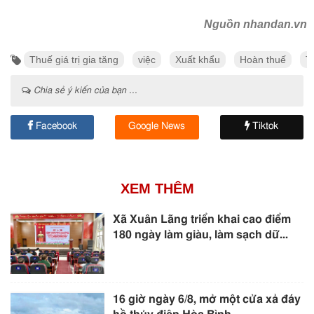
Nguồn nhandan.vn
Thuế giá trị gia tăng
việc
Xuất khẩu
Hoàn thuế
T
Chia sẻ ý kiến của bạn ...
Facebook
Google News
Tiktok
XEM THÊM
Xã Xuân Lãng triển khai cao điểm
180 ngày làm giàu, làm sạch dữ...
16 giờ ngày 6/8, mở một cửa xả đáy