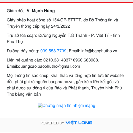
Giám đốc:
Vi Mạnh Hùng
Giấy phép hoạt động số 154/GP-BTTTT, do Bộ Thông tin và
Truyền thông cấp ngày 24/3/2022
Trụ sở tòa soạn: Đường Nguyễn Tất Thành - P. Việt Trì - tỉnh
Phú Thọ
Đường dây nóng:
039.558.7799
; Email: info@baophutho.vn
Liên hệ quảng cáo: 0210.3814337/ 0966.683988.
Email:quangcao.baophutho@gmail.com
Mọi thông tin sao chép, khai thác và tổng hợp tin tức từ website
đều phải ghi rõ nguồn baophutho.vn, gắn kèm liên kết gốc và
phải được sự đồng ý của Báo và Phát thanh, Truyền hình Phú
Thọ bằng văn bản
POWERED BY