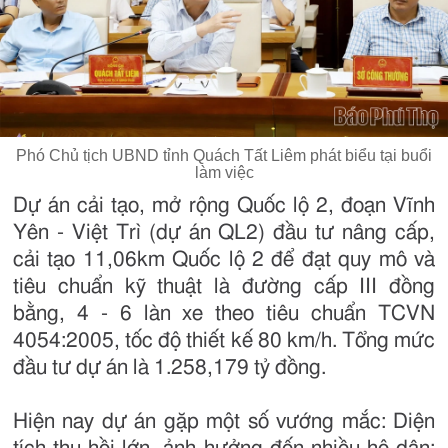
Phó Chủ tịch UBND tỉnh Quách Tất Liêm phát biểu tại buổi
làm việc
Dự án cải tạo, mở rộng Quốc lộ 2, đoạn Vĩnh
Yên - Việt Trì (dự án QL2) đầu tư nâng cấp,
cải tạo 11,06km Quốc lộ 2 để đạt quy mô và
tiêu chuẩn kỹ thuật là đường cấp III đồng
bằng, 4 - 6 làn xe theo tiêu chuẩn TCVN
4054:2005, tốc độ thiết kế 80 km/h. Tổng mức
đầu tư dự án là 1.258,179 tỷ đồng.
Hiện nay dự án gặp một số vướng mắc: Diện