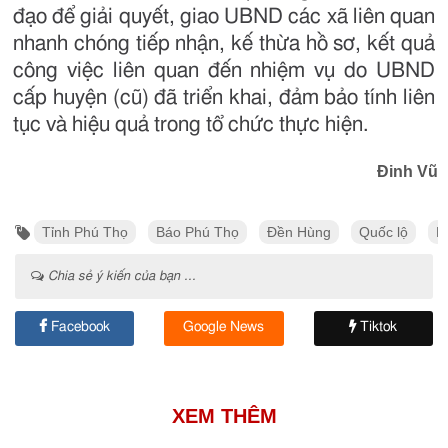
đạo để giải quyết, giao UBND các xã liên quan
nhanh chóng tiếp nhận, kế thừa hồ sơ, kết quả
công việc liên quan đến nhiệm vụ do UBND
cấp huyện (cũ) đã triển khai, đảm bảo tính liên
tục và hiệu quả trong tổ chức thực hiện.
Đinh Vũ
Tỉnh Phú Thọ
Báo Phú Thọ
Đền Hùng
Quốc lộ
P
Chia sẻ ý kiến của bạn ...
Facebook
Google News
Tiktok
XEM THÊM