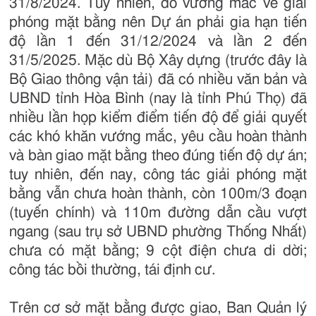
31/8/2024. Tuy nhiên, do vướng mắc về giải
phóng mặt bằng nên Dự án phải gia hạn tiến
độ lần 1 đến 31/12/2024 và lần 2 đến
31/5/2025. Mặc dù Bộ Xây dựng (trước đây là
Bộ Giao thông vận tải) đã có nhiều văn bản và
UBND tỉnh Hòa Bình (nay là tỉnh Phú Thọ) đã
nhiều lần họp kiểm điểm tiến độ để giải quyết
các khó khăn vướng mắc, yêu cầu hoàn thành
và bàn giao mặt bằng theo đúng tiến độ dự án;
tuy nhiên, đến nay, công tác giải phóng mặt
bằng vẫn chưa hoàn thành, còn 100m/3 đoạn
(tuyến chính) và 110m đường dẫn cầu vượt
ngang (sau trụ sở UBND phường Thống Nhất)
chưa có mặt bằng; 9 cột điện chưa di dời;
công tác bồi thường, tái định cư.
Trên cơ sở mặt bằng được giao, Ban Quản lý