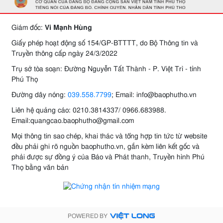
Giám đốc:
Vi Mạnh Hùng
Giấy phép hoạt động số 154/GP-BTTTT, do Bộ Thông tin và
Truyền thông cấp ngày 24/3/2022
Trụ sở tòa soạn: Đường Nguyễn Tất Thành - P. Việt Trì - tỉnh
Phú Thọ
Đường dây nóng:
039.558.7799
; Email: info@baophutho.vn
Liên hệ quảng cáo: 0210.3814337/ 0966.683988.
Email:quangcao.baophutho@gmail.com
Mọi thông tin sao chép, khai thác và tổng hợp tin tức từ website
đều phải ghi rõ nguồn baophutho.vn, gắn kèm liên kết gốc và
phải được sự đồng ý của Báo và Phát thanh, Truyền hình Phú
Thọ bằng văn bản
POWERED BY