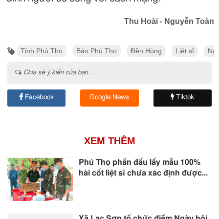
Thu Hoài - Nguyễn Toàn
Tỉnh Phú Thọ
Báo Phú Thọ
Đền Hùng
Liệt sĩ
Ngư
Chia sẻ ý kiến của bạn ...
Facebook
Google News
Tiktok
XEM THÊM
Phú Thọ phấn đấu lấy mẫu 100%
hài cốt liệt sĩ chưa xác định được...
Xã Lạc Sơn tổ chức điểm Ngày hội