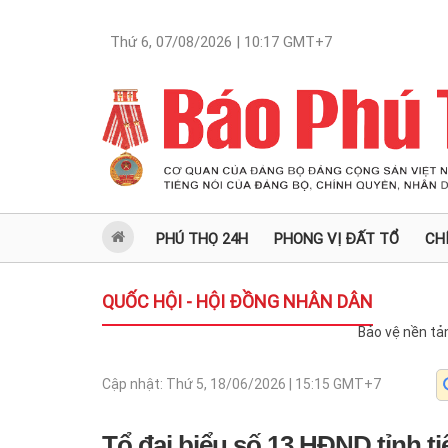
Thứ 6, 07/08/2026 | 10:17
GMT+7
PHÚ THỌ 24H
PHONG VỊ ĐẤT TỔ
CH
QUỐC HỘI - HỘI ĐỒNG NHÂN DÂN
Bảo vệ nền tả
Cập nhật:
Thứ 5, 18/06/2026 | 15:15
GMT+7
Tổ đại biểu số 13 HĐND tỉnh ti