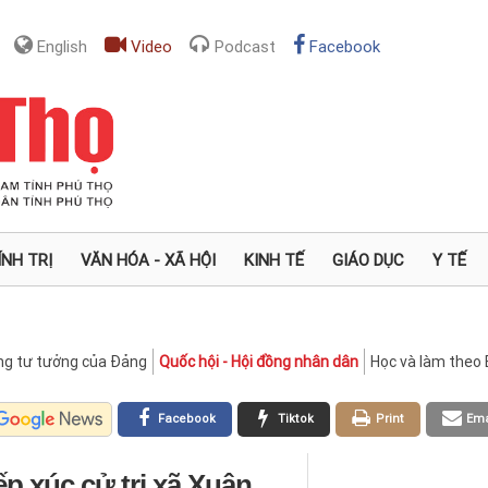
English
Video
Podcast
Facebook
ÍNH TRỊ
VĂN HÓA - XÃ HỘI
KINH TẾ
GIÁO DỤC
Y TẾ
ng tư tưởng của Đảng
Quốc hội - Hội đồng nhân dân
Học và làm theo 
Facebook
Tiktok
Print
Ema
ếp xúc cử tri xã Xuân