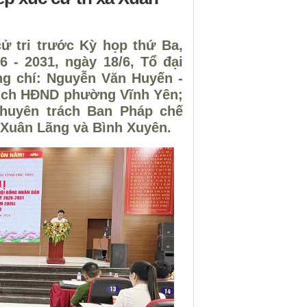
ử tri trước Kỳ họp thứ Ba,
 - 2031, ngày 18/6, Tổ đại
ng chí: Nguyễn Văn Huyến -
 tịch HĐND phường Vĩnh Yên;
huyên trách Ban Pháp chế
ã Xuân Lãng và Bình Xuyên.