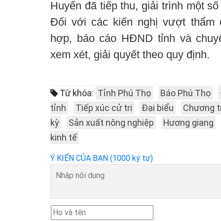
Huyến đã tiếp thu, giải trình một s
Đối với các kiến nghị vượt thẩm 
hợp, báo cáo HĐND tỉnh và chuy
xem xét, giải quyết theo quy định.
Từ khóa:
Tỉnh Phú Thọ
Báo Phú Thọ
tỉnh
Tiếp xúc cử tri
Đại biểu
Chương t
kỳ
Sản xuất nông nghiệp
Hương giang
kinh tế
Ý KIẾN CỦA BẠN (1000 ký tự)