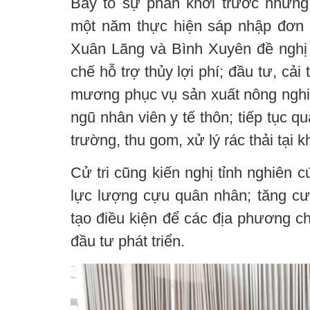
Bày tỏ sự phấn khởi trước những
một năm thực hiện sáp nhập đơn vị
Xuân Lãng và Bình Xuyên đề nghị
chế hỗ trợ thủy lợi phí; đầu tư, cả
mương phục vụ sản xuất nông nghiệ
ngũ nhân viên y tế thôn; tiếp tục q
trường, thu gom, xử lý rác thải tại 
Cử tri cũng kiến nghị tỉnh nghiên c
lực lượng cựu quân nhân; tăng c
tạo điều kiện để các địa phương c
đầu tư phát triển.