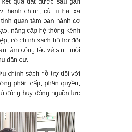
 kết quả đạt được sau gần
 hành chính, cử tri hai xã
 tỉnh quan tâm ban hành cơ
i tạo, nâng cấp hệ thống kênh
p; có chính sách hỗ trợ đội
uan tâm công tác vệ sinh môi
khu dân cư.
ứu chính sách hỗ trợ đối với
ường phân cấp, phân quyền,
hủ động huy động nguồn lực