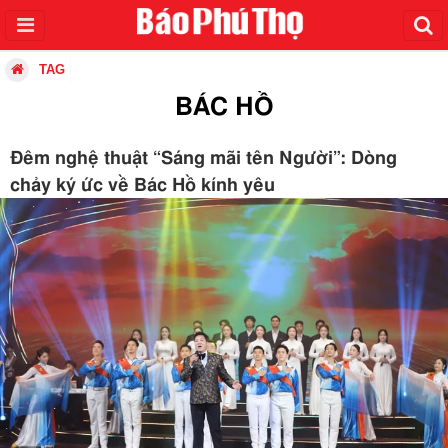
TAG
BÁC HỒ
Đêm nghệ thuật “Sáng mãi tên Người”: Dòng
chảy ký ức về Bác Hồ kính yêu