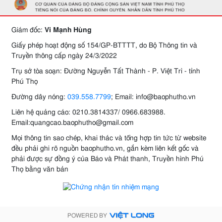
Giám đốc:
Vi Mạnh Hùng
Giấy phép hoạt động số 154/GP-BTTTT, do Bộ Thông tin và
Truyền thông cấp ngày 24/3/2022
Trụ sở tòa soạn: Đường Nguyễn Tất Thành - P. Việt Trì - tỉnh
Phú Thọ
Đường dây nóng:
039.558.7799
; Email: info@baophutho.vn
Liên hệ quảng cáo: 0210.3814337/ 0966.683988.
Email:quangcao.baophutho@gmail.com
Mọi thông tin sao chép, khai thác và tổng hợp tin tức từ website
đều phải ghi rõ nguồn baophutho.vn, gắn kèm liên kết gốc và
phải được sự đồng ý của Báo và Phát thanh, Truyền hình Phú
Thọ bằng văn bản
POWERED BY