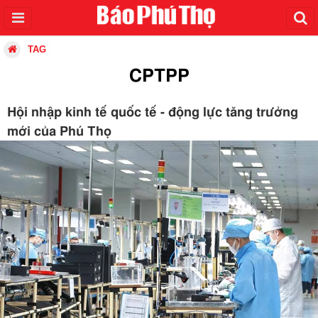
TAG
CPTPP
Hội nhập kinh tế quốc tế - động lực tăng trưởng
mới của Phú Thọ