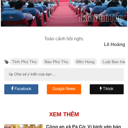
Toàn cảnh hội nghị.
Lê Hoàng
Tỉnh Phú Thọ
Báo Phú Thọ
Đền Hùng
Luật Ban hàn
Chia sẻ ý kiến của bạn ...
Facebook
Google News
Tiktok
XEM THÊM
Công an xã Pà Cò: Vì bình yên bản