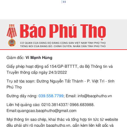
Giám đốc:
Vi Mạnh Hùng
Giấy phép hoạt động số 154/GP-BTTTT, do Bộ Thông tin và
Truyền thông cấp ngày 24/3/2022
Trụ sở tòa soạn: Đường Nguyễn Tất Thành - P. Việt Trì - tỉnh
Phú Thọ
Đường dây nóng:
039.558.7799
; Email: info@baophutho.vn
Liên hệ quảng cáo: 0210.3814337/ 0966.683988.
Email:quangcao.baophutho@gmail.com
Mọi thông tin sao chép, khai thác và tổng hợp tin tức từ website
đều phải ghi rõ nguồn baophutho.vn, gắn kèm liên kết gốc và