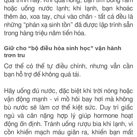
quá trình này. Khi quá nóng, bạn tìm bóng râm
hoặc uống nước lạnh; khi lạnh, bạn khoác
thêm áo, xoa tay, chui vào chăn - tất cả đều là
những “phản xạ sinh tồn” đã được lập trình sẵn
trong hàng triệu năm tiến hóa.
Giữ cho “bộ điều hòa sinh học” vận hành
trơn tru
Cơ thể có thể tự điều chỉnh, nhưng vẫn cần
bạn hỗ trợ để không quá tải.
Hãy uống đủ nước, đặc biệt khi trời nóng hoặc
vận động mạnh - vì mồ hôi bay hơi mà không
bù nước sẽ làm cơ thể kiệt sức. Duy trì giấc
ngủ và cân nặng hợp lý giúp hormone hoạt
động ổn định. Tránh uống rượu bia khi lạnh, vì
cồn khiến mạch máu giãn ra, khiến bạn mất