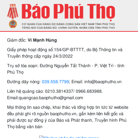
Giám đốc:
Vi Mạnh Hùng
Giấy phép hoạt động số 154/GP-BTTTT, do Bộ Thông tin và
Truyền thông cấp ngày 24/3/2022
Trụ sở tòa soạn: Đường Nguyễn Tất Thành - P. Việt Trì - tỉnh
Phú Thọ
Đường dây nóng:
039.558.7799
; Email: info@baophutho.vn
Liên hệ quảng cáo: 0210.3814337/ 0966.683988.
Email:quangcao.baophutho@gmail.com
Mọi thông tin sao chép, khai thác và tổng hợp tin tức từ website
đều phải ghi rõ nguồn baophutho.vn, gắn kèm liên kết gốc và
phải được sự đồng ý của Báo và Phát thanh, Truyền hình Phú
Thọ bằng văn bản