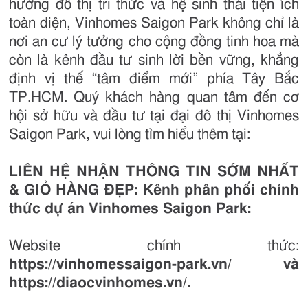
hướng đô thị tri thức và hệ sinh thái tiện ích
toàn diện, Vinhomes Saigon Park không chỉ là
nơi an cư lý tưởng cho cộng đồng tinh hoa mà
còn là kênh đầu tư sinh lời bền vững, khẳng
định vị thế “tâm điểm mới” phía Tây Bắc
TP.HCM. Quý khách hàng quan tâm đến cơ
hội sở hữu và đầu tư tại đại đô thị Vinhomes
Saigon Park, vui lòng tìm hiểu thêm tại:
LIÊN HỆ NHẬN THÔNG TIN SỚM NHẤT
& GIỎ HÀNG ĐẸP: Kênh phân phối chính
thức dự án Vinhomes Saigon Park:
Website chính thức:
https://vinhomessaigon-park.vn/ và
https://diaocvinhomes.vn/.