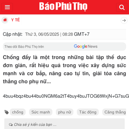
Y TẾ
Cập nhật:
GMT+7
Thứ 3, 06/05/2025 | 08:28
Theo dõi Báo Phú Thọ trên
Chống đẩy là một trong những bài tập thể dục
đơn giản, rất hiệu quả trong việc xây dựng sức
mạnh và cơ bắp, nâng cao tự tin, giải tỏa căng
thẳng cho phụ nữ...
4buu4bqz4bu44bu0NGM6a2tT4buy4buJ
chống
Sức mạnh
phụ nữ
Tác động
Căng thẳng
Chia sẻ ý kiến của bạn ...