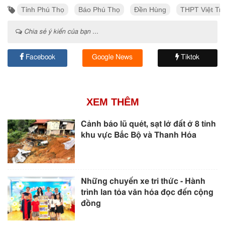
Tỉnh Phú Thọ
Báo Phú Thọ
Đền Hùng
THPT Việt Trì
Chia sẻ ý kiến của bạn ...
Facebook
Google News
Tiktok
XEM THÊM
Cảnh báo lũ quét, sạt lở đất ở 8 tỉnh
khu vực Bắc Bộ và Thanh Hóa
Những chuyến xe tri thức - Hành
trình lan tỏa văn hóa đọc đến cộng
đồng