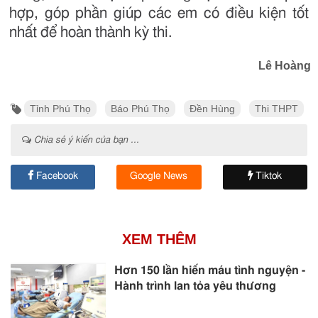
hợp, góp phần giúp các em có điều kiện tốt
nhất để hoàn thành kỳ thi.
Lê Hoàng
Tỉnh Phú Thọ
Báo Phú Thọ
Đền Hùng
Thi THPT
Chia sẻ ý kiến của bạn ...
Facebook
Google News
Tiktok
XEM THÊM
Hơn 150 lần hiến máu tình nguyện -
Hành trình lan tỏa yêu thương