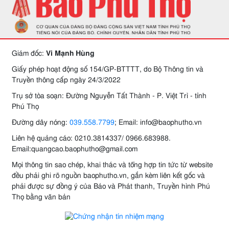
Giám đốc:
Vi Mạnh Hùng
Giấy phép hoạt động số 154/GP-BTTTT, do Bộ Thông tin và
Truyền thông cấp ngày 24/3/2022
Trụ sở tòa soạn: Đường Nguyễn Tất Thành - P. Việt Trì - tỉnh
Phú Thọ
Đường dây nóng:
039.558.7799
; Email: info@baophutho.vn
Liên hệ quảng cáo: 0210.3814337/ 0966.683988.
Email:quangcao.baophutho@gmail.com
Mọi thông tin sao chép, khai thác và tổng hợp tin tức từ website
đều phải ghi rõ nguồn baophutho.vn, gắn kèm liên kết gốc và
phải được sự đồng ý của Báo và Phát thanh, Truyền hình Phú
Thọ bằng văn bản