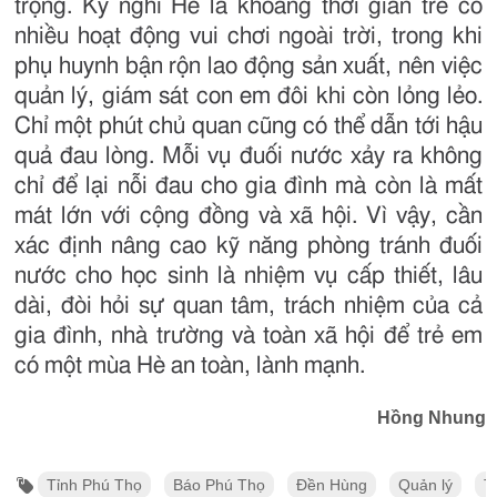
trọng. Kỳ nghỉ Hè là khoảng thời gian trẻ có
nhiều hoạt động vui chơi ngoài trời, trong khi
phụ huynh bận rộn lao động sản xuất, nên việc
quản lý, giám sát con em đôi khi còn lỏng lẻo.
Chỉ một phút chủ quan cũng có thể dẫn tới hậu
quả đau lòng. Mỗi vụ đuối nước xảy ra không
chỉ để lại nỗi đau cho gia đình mà còn là mất
mát lớn với cộng đồng và xã hội. Vì vậy, cần
xác định nâng cao kỹ năng phòng tránh đuối
nước cho học sinh là nhiệm vụ cấp thiết, lâu
dài, đòi hỏi sự quan tâm, trách nhiệm của cả
gia đình, nhà trường và toàn xã hội để trẻ em
có một mùa Hè an toàn, lành mạnh.
Hồng Nhung
Tỉnh Phú Thọ
Báo Phú Thọ
Đền Hùng
Quản lý
T