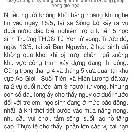
được trang bị kỹ năng phòng tránh đuối nước lồng ghép
trong giờ học.
Nhiều người không khỏi bàng hoàng khi nghe
tin vào ngày 18/5, tại xã Sông Lô xảy ra vụ
đuối nước đặc biệt nghiêm trọng khiến 5 học
sinh Trường THCS Tứ Yên tử vong. Trước đó,
ngày 13/5, tại xã Bản Nguyên, 2 học sinh đã
không qua khỏi khi bị trượt chân ngã xuống
khu vực công trình xây dựng đang thi công.
Cũng trong tháng 4 và tháng 5 vừa qua, tại khu
vực Ao Giời - Suối Tiên, xã Hiền Lương đã xảy
ra 2 vụ đuối nước làm 3 người tử vong. Những
con số đau lòng ấy cho thấy nguy cơ đuối nước
đối với trẻ em, học sinh đang ở mức báo động,
nhất là khi thời tiết bước vào mùa nắng nóng,
nhu cầu vui chơi, tắm sông, suối, ao hồ tăng
cao. Thực tế cho thấy, phần lớn các vụ tai nạn