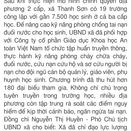
Sau khi thực hiện mô hình chính quyền địa
phương 2 cấp, xã Thanh Sơn có 19 trường
công lập với gần 7.500 học sinh ở cả ba cấp
học. Để nâng cao kỹ năng phòng chống tai nạn
đuối nước cho học sinh, UBND xã đã phối hợp
với Công ty cổ phần Giáo dục Khoa học An
toàn Việt Nam tổ chức tập huấn truyền thông,
thực hành kỹ năng phòng cháy chữa cháy,
đuối nước, cứu nạn cứu hộ và sơ cứu người bị
nạn cho đội ngũ cán bộ quản lý, giáo viên, phụ
huynh học sinh. Chương trình đã thu hút hơn
180 đại biểu tham gia. Không chỉ chú trọng
tuyên truyền trong trường học, nhiều địa
phương còn tập trung rà soát các điểm nguy
hiểm để kịp thời cảnh báo, ngăn ngừa tai nạn.
Đồng chí Nguyễn Thị Huyền - Phó Chủ tịch
UBND xã cho biết: Xã đã chỉ đạo lực lượng