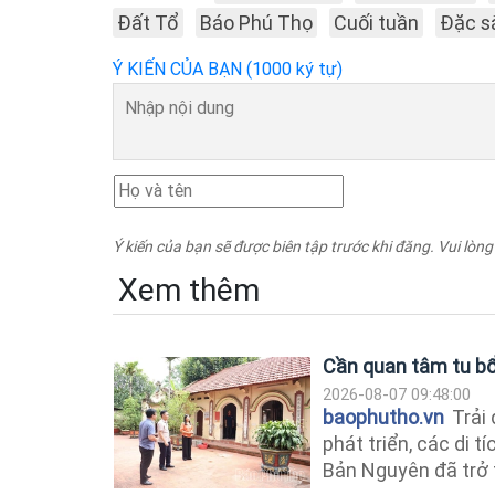
Đất Tổ
Báo Phú Thọ
Cuối tuần
Đặc s
Ý KIẾN CỦA BẠN (1000 ký tự)
Ý kiến của bạn sẽ được biên tập trước khi đăng. Vui lòng
Xem thêm
Cần quan tâm tu bổ
2026-08-07 09:48:00
baophutho.vn
Trải 
phát triển, các di t
Bản Nguyên đã trở t