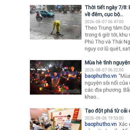
Thời tiết ngày 7/8
về đêm, cục bộ...
2026-08-07 06:47:00
Theo Trung tâm Dự 
trong 6 giờ tới, khu
Phú Thọ và Thái Ng
nguy cơ lũ quét, sạt 
Mùa hè tình nguyệ
2026-08-07 06:32:00
baophutho.vn
"Mùa 
nguyện sôi nổi của 
các địa phương. Bằn
khao...
Tạo đột phá từ cải
2026-08-06 19:53:00
baophutho.vn
Xác 