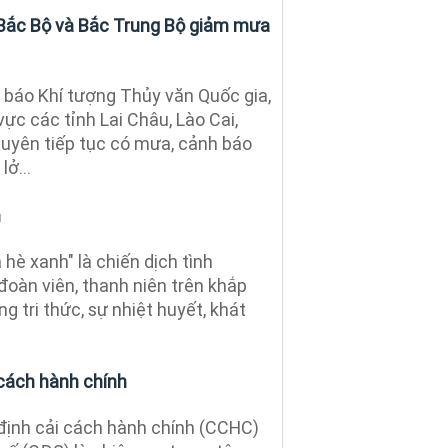
: Bắc Bộ và Bắc Trung Bộ giảm mưa
báo Khí tượng Thủy văn Quốc gia,
 vực các tỉnh Lai Châu, Lào Cai,
uyên tiếp tục có mưa, cảnh báo
lở...
n
hè xanh" là chiến dịch tình
đoàn viên, thanh niên trên khắp
g tri thức, sự nhiệt huyết, khát
 cách hành chính
định cải cách hành chính (CCHC)