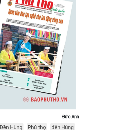
Đức Anh
Đền Hùng
Phú thọ
đền Hùng