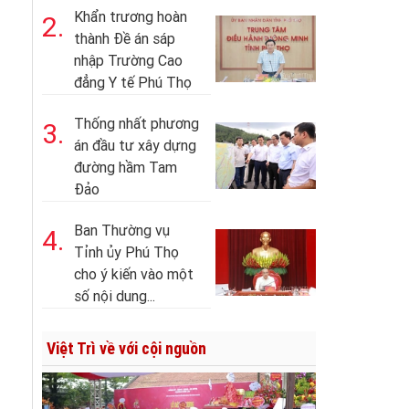
Khẩn trương hoàn
2.
thành Đề án sáp
nhập Trường Cao
đẳng Y tế Phú Thọ
Thống nhất phương
3.
án đầu tư xây dựng
đường hầm Tam
Đảo
Ban Thường vụ
4.
Tỉnh ủy Phú Thọ
cho ý kiến vào một
số nội dung...
Việt Trì về với cội nguồn