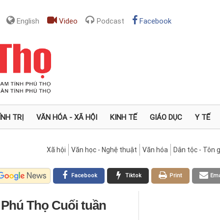
English
Video
Podcast
Facebook
ÍNH TRỊ
VĂN HÓA - XÃ HỘI
KINH TẾ
GIÁO DỤC
Y TẾ
Xã hội
Văn học - Nghệ thuật
Văn hóa
Dân tộc - Tôn g
Facebook
Tiktok
Print
Ema
 Phú Thọ Cuối tuần