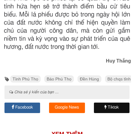
tỉnh hứa hẹn sẽ trở thành điểm bầu cử tiêu
biểu. Mỗi lá phiếu được bỏ trong ngày hội lớn
của đất nước không chỉ thể hiện quyền làm
chủ của người công dân, mà còn gửi gắm
niềm tin và kỳ vọng vào sự phát triển của quê
hương, đất nước trong thời gian tới.
Huy Thắng
Tỉnh Phú Thọ
Báo Phú Thọ
Đền Hùng
Bộ chqs tỉnh
Chia sẻ ý kiến của bạn ...
Facebook
Google News
Tiktok
XEM THÊM