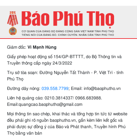
Giám đốc:
Vi Mạnh Hùng
Giấy phép hoạt động số 154/GP-BTTTT, do Bộ Thông tin và
Truyền thông cấp ngày 24/3/2022
Trụ sở tòa soạn: Đường Nguyễn Tất Thành - P. Việt Trì - tỉnh
Phú Thọ
Đường dây nóng:
039.558.7799
; Email: info@baophutho.vn
Liên hệ quảng cáo: 0210.3814337/ 0966.683988.
Email:quangcao.baophutho@gmail.com
Mọi thông tin sao chép, khai thác và tổng hợp tin tức từ website
đều phải ghi rõ nguồn baophutho.vn, gắn kèm liên kết gốc và
phải được sự đồng ý của Báo và Phát thanh, Truyền hình Phú
Thọ bằng văn bản