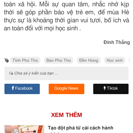
toàn xã hội. Mỗi sự quan tâm, nhắc nhở kịp
thời sẽ góp phần bảo vệ trẻ em, để mùa Hè
thực sự là khoảng thời gian vui tươi, bổ ích và
an toàn đối với mọi học sinh .
Đinh Thắng
Tỉnh Phú Thọ
Báo Phú Thọ
Đền Hùng
Học sinh
Chia sẻ ý kiến của bạn ...
Facebook
Google News
Tiktok
XEM THÊM
Tạo đột phá từ cải cách hành