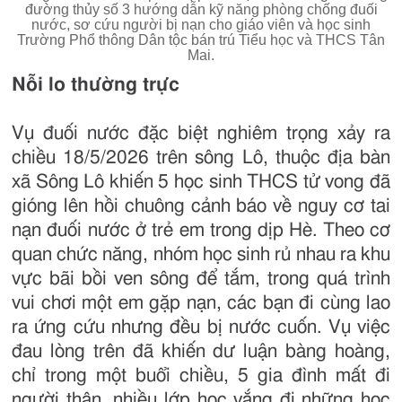
đường thủy số 3 hướng dẫn kỹ năng phòng chống đuối
nước, sơ cứu người bị nạn cho giáo viên và học sinh
Trường Phổ thông Dân tộc bán trú Tiểu học và THCS Tân
Mai.
Nỗi lo thường trực
Vụ đuối nước đặc biệt nghiêm trọng xảy ra
chiều 18/5/2026 trên sông Lô, thuộc địa bàn
xã Sông Lô khiến 5 học sinh THCS tử vong đã
gióng lên hồi chuông cảnh báo về nguy cơ tai
nạn đuối nước ở trẻ em trong dịp Hè. Theo cơ
quan chức năng, nhóm học sinh rủ nhau ra khu
vực bãi bồi ven sông để tắm, trong quá trình
vui chơi một em gặp nạn, các bạn đi cùng lao
ra ứng cứu nhưng đều bị nước cuốn. Vụ việc
đau lòng trên đã khiến dư luận bàng hoàng,
chỉ trong một buổi chiều, 5 gia đình mất đi
người thân, nhiều lớp học vắng đi những học