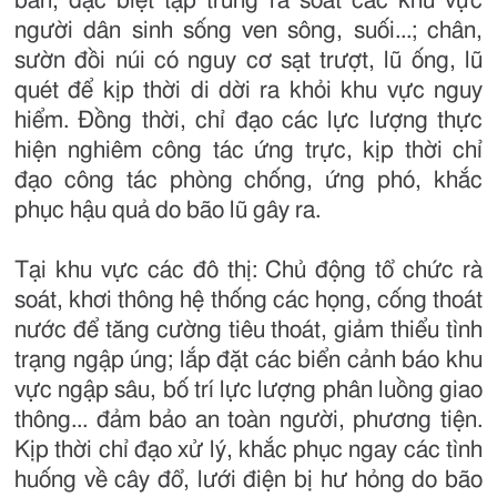
bàn, đặc biệt tập trung rà soát các khu vực
người dân sinh sống ven sông, suối...; chân,
sườn đồi núi có nguy cơ sạt trượt, lũ ống, lũ
quét để kịp thời di dời ra khỏi khu vực nguy
hiểm. Đồng thời, chỉ đạo các lực lượng thực
hiện nghiêm công tác ứng trực, kịp thời chỉ
đạo công tác phòng chống, ứng phó, khắc
phục hậu quả do bão lũ gây ra.
Tại khu vực các đô thị: Chủ động tổ chức rà
soát, khơi thông hệ thống các họng, cống thoát
nước để tăng cường tiêu thoát, giảm thiểu tình
trạng ngập úng; lắp đặt các biển cảnh báo khu
vực ngập sâu, bố trí lực lượng phân luồng giao
thông... đảm bảo an toàn người, phương tiện.
Kịp thời chỉ đạo xử lý, khắc phục ngay các tình
huống về cây đổ, lưới điện bị hư hỏng do bão