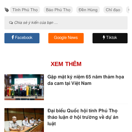
Tỉnh Phú Thọ
Báo Phú Thọ
Đền Hùng
Chỉ đạo
C
Chia sẻ ý kiến của bạn ...
Facebook
Google News
Tiktok
XEM THÊM
Gặp mặt kỷ niệm 65 năm thảm họa
da cam tại Việt Nam
Đại biểu Quốc hội tỉnh Phú Thọ
thảo luận ở hội trường về dự án
luật