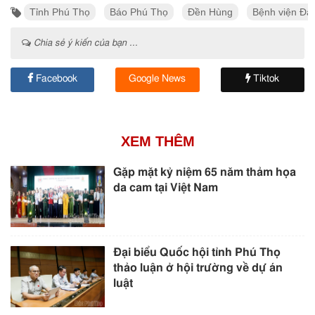
Tỉnh Phú Thọ
Báo Phú Thọ
Đền Hùng
Bệnh viện Đa 
Chia sẻ ý kiến của bạn ...
Facebook
Google News
Tiktok
XEM THÊM
Gặp mặt kỷ niệm 65 năm thảm họa
da cam tại Việt Nam
Đại biểu Quốc hội tỉnh Phú Thọ
thảo luận ở hội trường về dự án
luật