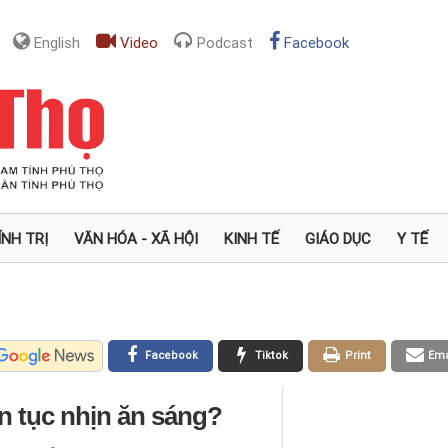
English
Video
Podcast
Facebook
ÍNH TRỊ
VĂN HÓA - XÃ HỘI
KINH TẾ
GIÁO DỤC
Y TẾ
Facebook
Tiktok
Print
Ema
iên tục nhịn ăn sáng?