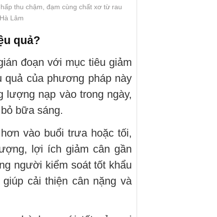
 hấp thu chậm, đạm cùng chất xơ từ rau
: Hà Lâm
iệu quả?
gián đoạn với mục tiêu giảm
iệu quả của phương pháp này
g lượng nạp vào trong ngày,
 bỏ bữa sáng.
ơn vào buổi trưa hoặc tối,
ượng, lợi ích giảm cân gần
ng người kiểm soát tốt khẩu
 giúp cải thiện cân nặng và