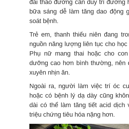
đái tháo đường cần duy trì đường h
bữa sáng dễ làm tăng dao động 
soát bệnh.
Trẻ em, thanh thiếu niên đang tro
nguồn năng lượng liên tục cho học 
Phụ nữ mang thai hoặc cho con
dưỡng cao hơn bình thường, nên d
xuyên nhịn ăn.
Ngoài ra, người làm việc trí óc 
hoặc có bệnh lý dạ dày cũng khô
dài có thể làm tăng tiết acid dịch
triệu chứng tiêu hóa nặng hơn.