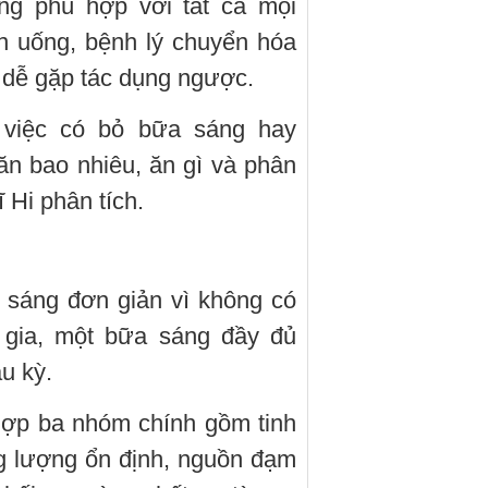
ng phù hợp với tất cả mọi
ăn uống, bệnh lý chuyển hóa
 dễ gặp tác dụng ngược.
 việc có bỏ bữa sáng hay
ăn bao nhiêu, ăn gì và phân
 Hi phân tích.
 sáng đơn giản vì không có
n gia, một bữa sáng đầy đủ
u kỳ.
hợp ba nhóm chính gồm tinh
g lượng ổn định, nguồn đạm