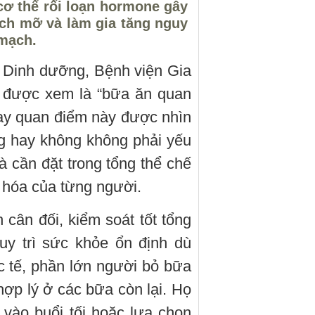
ơ thể rối loạn hormone gây
tích mỡ và làm gia tăng nguy
 mạch.
 Dinh dưỡng, Bệnh viện Gia
g được xem là “bữa ăn quan
nay quan điểm này được nhìn
ng hay không không phải yếu
à cần đặt trong tổng thể chế
n hóa của từng người.
 cân đối, kiểm soát tốt tổng
uy trì sức khỏe ổn định dù
c tế, phần lớn người bỏ bữa
ợp lý ở các bữa còn lại. Họ
 vào buổi tối hoặc lựa chọn