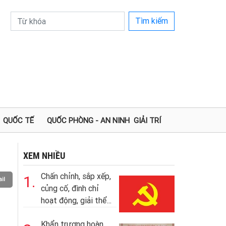
Tìm kiếm
QUỐC TẾ
QUỐC PHÒNG - AN NINH
GIẢI TRÍ
XEM NHIỀU
Chấn chỉnh, sắp xếp,
1.
il
củng cố, đình chỉ
hoạt động, giải thể...
Khẩn trương hoàn