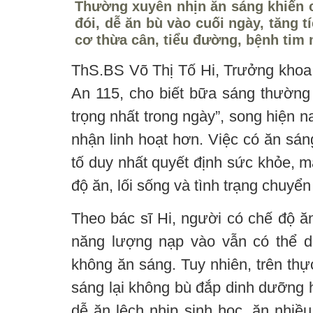
Thường xuyên nhịn ăn sáng khiến c
đói, dễ ăn bù vào cuối ngày, tăng 
cơ thừa cân, tiểu đường, bệnh tim
ThS.BS Võ Thị Tố Hi, Trưởng khoa
An 115, cho biết bữa sáng thườn
trọng nhất trong ngày”, song hiện 
nhận linh hoạt hơn. Việc có ăn sá
tố duy nhất quyết định sức khỏe, m
độ ăn, lối sống và tình trạng chuyể
Theo bác sĩ Hi, người có chế độ ăn
năng lượng nạp vào vẫn có thể d
không ăn sáng. Tuy nhiên, trên thự
sáng lại không bù đắp dinh dưỡng h
dễ ăn lệch nhịp sinh học, ăn nhiều